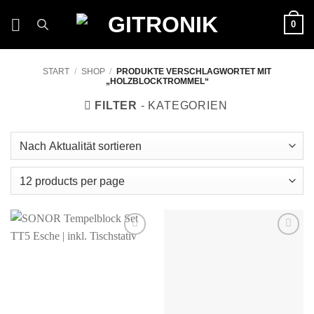
Zum
0
Inhalt
springen
START
/
SHOP
/
PRODUKTE VERSCHLAGWORTET MIT
„HOLZBLOCKTROMMEL“
FILTER
Auf die
Auf die
Wunschliste
Wunschliste