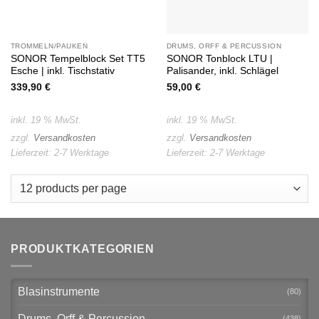
TROMMELN/PAUKEN
DRUMS, ORFF & PERCUSSION
SONOR Tempelblock Set TT5
SONOR Tonblock LTU |
Esche | inkl. Tischstativ
Palisander, inkl. Schlägel
339,90
€
59,00
€
inkl. 19 % MwSt.
inkl. 19 % MwSt.
zzgl.
Versandkosten
zzgl.
Versandkosten
Lieferzeit:
2-7 Werktage
Lieferzeit:
2-7 Werktage
PRODUKTKATEGORIEN
Blasinstrumente
(80)
Drums, Orff & Percussion
(438)