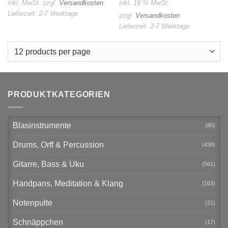
inkl. MwSt.
zzgl.
Versandkosten
inkl. 19 % MwSt.
Lieferzeit:
2-7 Werktage
zzgl.
Versandkosten
Lieferzeit:
2-7 Werktage
PRODUKTKATEGORIEN
Blasinstrumente
(80)
Drums, Orff & Percussion
(438)
Gitarre, Bass & Uku
(561)
Handpans, Meditation & Klang
(103)
Notenpulte
(21)
Schnäppchen
(17)