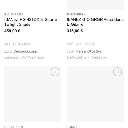
E-GITARREN
E-GITARREN
IBANEZ RG 421DX-E-Gitarre
IBANEZ GIO GRGR Aqua Burst
Twilight Shade
E-Gitarre
459,00
€
315,00
€
inkl. 19 % MwSt.
inkl. 19 % MwSt.
zzgl.
Versandkosten
zzgl.
Versandkosten
Lieferzeit:
2-7 Werktage
Lieferzeit:
2-7 Werktage
Auf die
Auf die
Wunschliste
Wunschliste
E-GITARREN
E-BASS