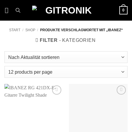
Zum
0
Inhalt
springen
START
/
SHOP
/
PRODUKTE VERSCHLAGWORTET MIT „IBANEZ“
FILTER
Auf die
Auf die
Wunschliste
Wunschliste