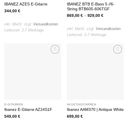
IBANEZ BTB E-Bass 5 //6-
IBANEZ AZES E-Gitarre
String BTB605-606TGF
344,00
€
869,00
€
–
929,00
€
inkl. MwSt.
zzgl.
Versandkosten
inkl. MwSt.
zzgl.
Versandkosten
Lieferzeit:
2-7 Werktage
Lieferzeit:
2-7 Werktage
Auf die
Auf die
Wunschliste
Wunschliste
E-GITARREN
AKUSTIKGITARREN
Ibanez E-Gitarre AZ24S1F
Ibanez AAM370 | Antique White
549,00
€
699,00
€