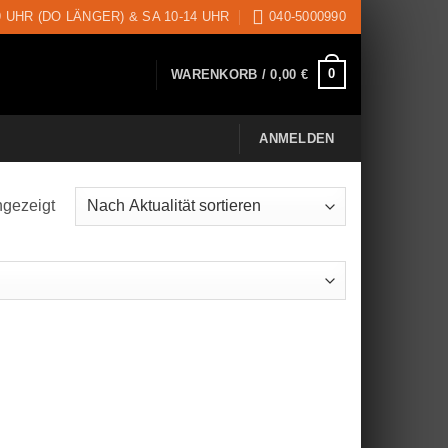
9 UHR (DO LÄNGER) & SA 10-14 UHR
040-5000990
0
WARENKORB /
0,00
€
ANMELDEN
ngezeigt