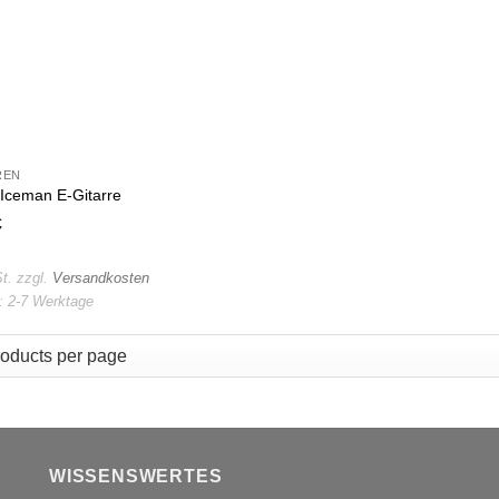
REN
Iceman E-Gitarre
€
t.
zzgl.
Versandkosten
t:
2-7 Werktage
WISSENSWERTES