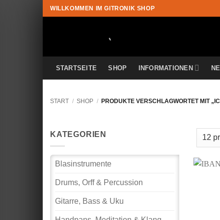
Zum
WILLKOMMEN IM GITRONIK SHOP
Inhalt
springen
STARTSEITE
SHOP
INFORMATIONEN
N
START
/
SHOP
/
PRODUKTE VERSCHLAGWORTET MIT „I
KATEGORIEN
Blasinstrumente
Drums, Orff & Percussion
Gitarre, Bass & Uku
Handpans, Meditation & Klang