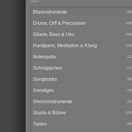
Blasinstrumente
(80
Drums, Orff & Percussion
(438
Gitarre, Bass & Uku
(560
Handpans, Meditation & Klang
(103
Notenpulte
(21
Schnäppchen
(17
Songbooks
(55
Sonstiges
(54
Streichinstrumente
(30
Studio & Bühne
(107
Tasten
(89