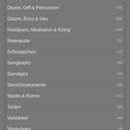
Drums, Orff & Percussion
(438)
Gitarre, Bass & Uku
(561)
Handpans, Meditation & Klang
(104)
Notenpulte
(21)
Schnäppchen
(17)
Songbooks
(55)
Sonstiges
(54)
Streichinstrumente
(30)
Studio & Bühne
(107)
Tasten
(89)
Verstärker
(64)
Workshops
(2)