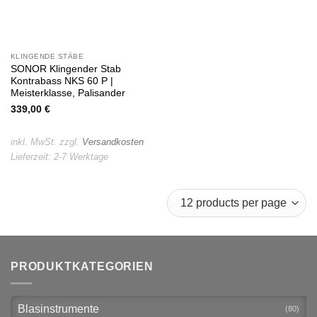
KLINGENDE STÄBE
SONOR Klingender Stab
Kontrabass NKS 60 P |
Meisterklasse, Palisander
339,00
€
inkl. MwSt.
zzgl.
Versandkosten
Lieferzeit:
2-7 Werktage
PRODUKTKATEGORIEN
Blasinstrumente
(80)