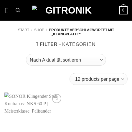
Zum
0
Inhalt
springen
START
/
SHOP
/
PRODUKTE VERSCHLAGWORTET MIT
„KLANGPLATTE“
FILTER
Auf die
Wunschliste