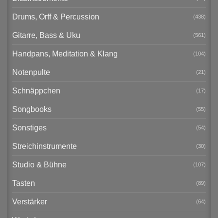
Drums, Orff & Percussion
(438)
Gitarre, Bass & Uku
(561)
Handpans, Meditation & Klang
(104)
Notenpulte
(21)
Schnäppchen
(17)
Songbooks
(55)
Sonstiges
(54)
Streichinstrumente
(30)
Studio & Bühne
(107)
Tasten
(89)
Verstärker
(64)