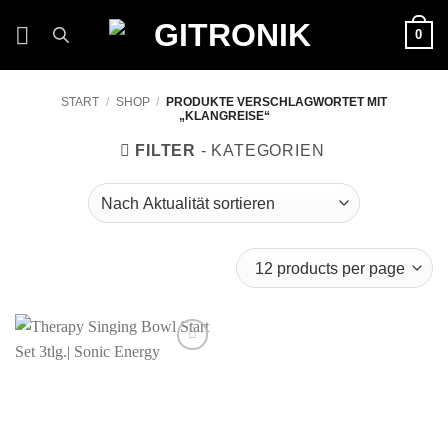
Zum
0
Inhalt
springen
START
/
SHOP
/
PRODUKTE VERSCHLAGWORTET MIT
„KLANGREISE“
FILTER
Auf die
Wunschliste