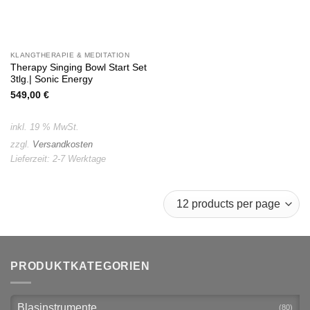
KLANGTHERAPIE & MEDITATION
Therapy Singing Bowl Start Set
3tlg.| Sonic Energy
549,00
€
inkl. 19 % MwSt.
zzgl.
Versandkosten
Lieferzeit:
2-7 Werktage
PRODUKTKATEGORIEN
Blasinstrumente
(80)