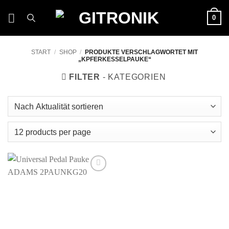
Zum
0
Inhalt
springen
START
/
SHOP
/
PRODUKTE VERSCHLAGWORTET MIT
„KPFERKESSELPAUKE“
FILTER
Auf die
Wunschliste