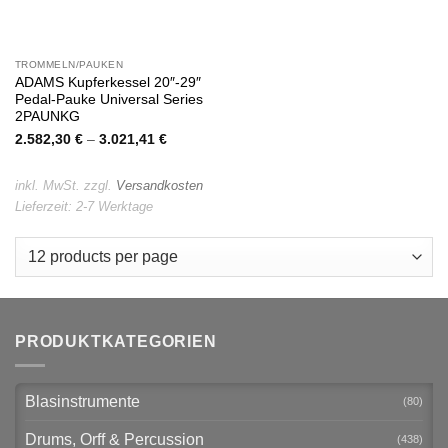
TROMMELN/PAUKEN
ADAMS Kupferkessel 20″-29″
Pedal-Pauke Universal Series
2PAUNKG
2.582,30
€
–
3.021,41
€
inkl. MwSt.
zzgl.
Versandkosten
Lieferzeit:
2-7 Werktage
PRODUKTKATEGORIEN
Blasinstrumente
(80)
Drums, Orff & Percussion
(438)