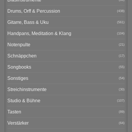
Drums, Orff & Percussion
(438)
Gitarre, Bass & Uku
(561)
Handpans, Meditation & Klang
(104)
Notenpulte
(21)
Schnäppchen
(17)
Songbooks
(55)
Sonstiges
(54)
Streichinstrumente
(30)
Studio & Bühne
(107)
Tasten
(89)
Verstärker
(64)