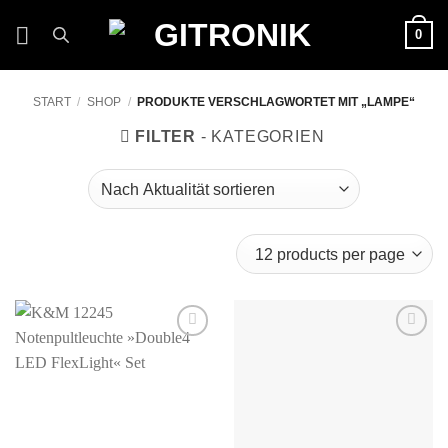
Zum
0
Inhalt
springen
START
/
SHOP
/
PRODUKTE VERSCHLAGWORTET MIT „LAMPE“
FILTER
Auf die
Auf die
Wunschliste
Wunschliste