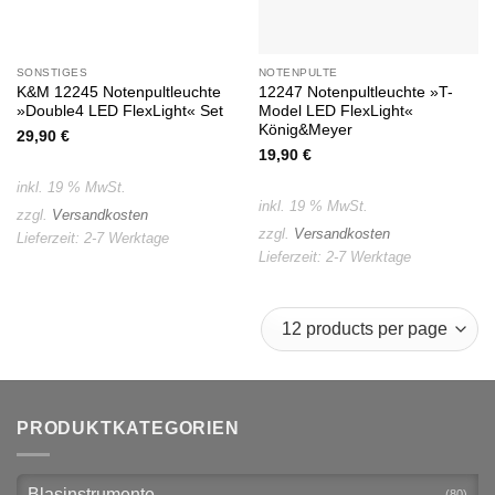
SONSTIGES
NOTENPULTE
K&M 12245 Notenpultleuchte
12247 Notenpultleuchte »T-
»Double4 LED FlexLight« Set
Model LED FlexLight«
König&Meyer
29,90
€
19,90
€
inkl. 19 % MwSt.
inkl. 19 % MwSt.
zzgl.
Versandkosten
zzgl.
Versandkosten
Lieferzeit:
2-7 Werktage
Lieferzeit:
2-7 Werktage
PRODUKTKATEGORIEN
Blasinstrumente
(80)