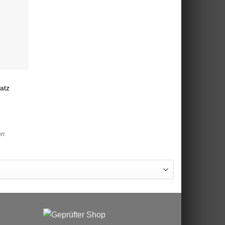
atz
en