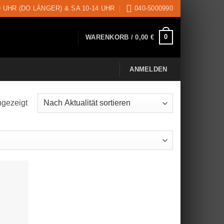
9 UHR (DO LÄNGER) & SA 10-14 UHR
040-5000990
0
WARENKORB /
0,00
€
ANMELDEN
ngezeigt
Nach
Aktualität
sortiert
uf die
schliste