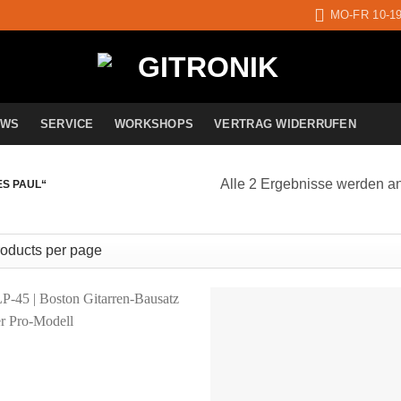
MO-FR 10-1
EWS
SERVICE
WORKSHOPS
VERTRAG WIDERRUFEN
Alle 2 Ergebnisse werden a
S PAUL“
Auf die
A
Wunschliste
Wun