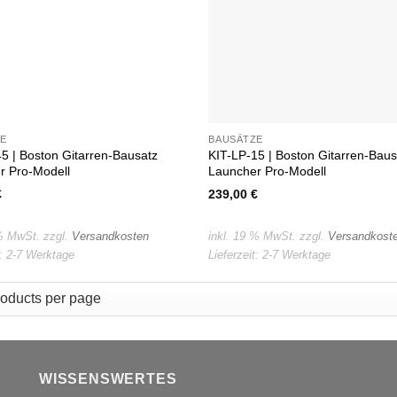
E
BAUSÄTZE
5 | Boston Gitarren-Bausatz
KIT-LP-15 | Boston Gitarren-Baus
r Pro-Modell
Launcher Pro-Modell
€
239,00
€
 % MwSt.
zzgl.
Versandkosten
inkl. 19 % MwSt.
zzgl.
Versandkost
t:
2-7 Werktage
Lieferzeit:
2-7 Werktage
WISSENSWERTES