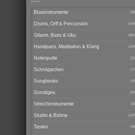
Blasinstrumente
(80
Drums, Orff & Percussion
(438
Gitarre, Bass & Uku
(561
Handpans, Meditation & Klang
(103
Notenpulte
(21
Schnäppchen
(17
Songbooks
(55
Sonstiges
(54
Streichinstrumente
(30
Studio & Bühne
(107
Tasten
(89