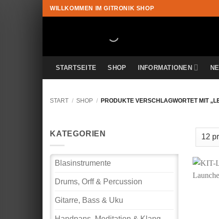
Zum
WILLKOMMEN IM GITRONIK SHOP
Inhalt
springen
STARTSEITE
SHOP
INFORMATIONEN
N
START
/
SHOP
/
PRODUKTE VERSCHLAGWORTET MIT „LE
KATEGORIEN
Blasinstrumente
Drums, Orff & Percussion
Gitarre, Bass & Uku
Handpans, Meditation & Klang