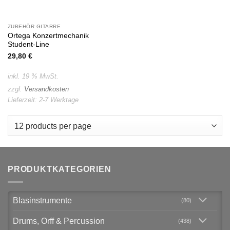
ZUBEHÖR GITARRE
Ortega Konzertmechanik
Student-Line
29,80
€
inkl. 19 % MwSt.
zzgl.
Versandkosten
Lieferzeit:
2-7 Werktage
PRODUKTKATEGORIEN
Blasinstrumente
(80)
Drums, Orff & Percussion
(438)