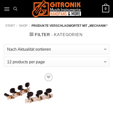
Zum
0
Inhalt
springen
START
/
SHOP
/
PRODUKTE VERSCHLAGWORTET MIT „MECHANIK“
FILTER
Auf die
Wunschliste