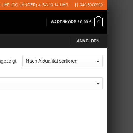
9 UHR (DO LÄNGER) & SA 10-14 UHR
040-5000990
0
WARENKORB /
0,00
€
ANMELDEN
ngezeigt