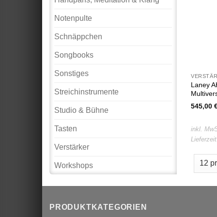
Notenpulte
Schnäppchen
Songbooks
Sonstiges
VERSTÄ
Laney A
Streichinstrumente
Multiver
545,00
Studio & Bühne
Tasten
inkl. MwS
Lieferzei
Verstärker
Workshops
PRODUKTKATEGORIEN