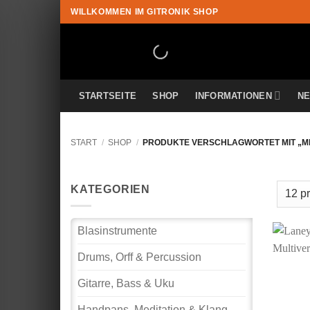
Zum
WILLKOMMEN IM GITRONIK SHOP
Inhalt
springen
STARTSEITE
SHOP
INFORMATIONEN
N
START
/
SHOP
/
PRODUKTE VERSCHLAGWORTET MIT „
KATEGORIEN
Blasinstrumente
Drums, Orff & Percussion
Gitarre, Bass & Uku
Handpans, Meditation & Klang