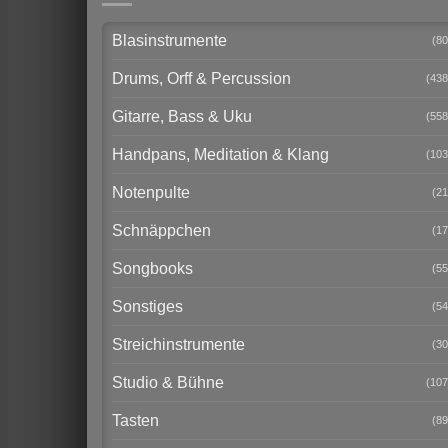
Blasinstrumente
(80
Drums, Orff & Percussion
(438
Gitarre, Bass & Uku
(558
Handpans, Meditation & Klang
(103
Notenpulte
(21
Schnäppchen
(17
Songbooks
(55
Sonstiges
(54
Streichinstrumente
(30
Studio & Bühne
(107
Tasten
(89