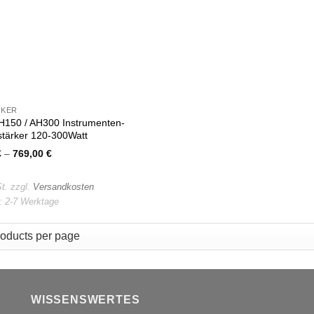
RKER
H150 / AH300 Instrumenten-
stärker 120-300Watt
€
–
769,00
€
t.
zzgl.
Versandkosten
t:
2-7 Werktage
WISSENSWERTES