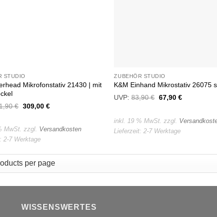
 STUDIO
ZUBEHÖR STUDIO
rhead Mikrofonstativ 21430 | mit
K&M Einhand Mikrostativ 26075 s
ckel
UVP:
83,90
€
Ursprünglicher
67,90
€
Aktueller
Preis
Preis
1,90
€
Ursprünglicher
309,00
€
Aktueller
war:
ist:
Preis
Preis
83,90 €
67,90 €.
war:
ist:
inkl. 19 % MwSt.
zzgl.
Versandkost
381,90 €
309,00 €.
 % MwSt.
zzgl.
Versandkosten
Lieferzeit:
2-7 Werktage
t:
2-7 Werktage
WISSENSWERTES