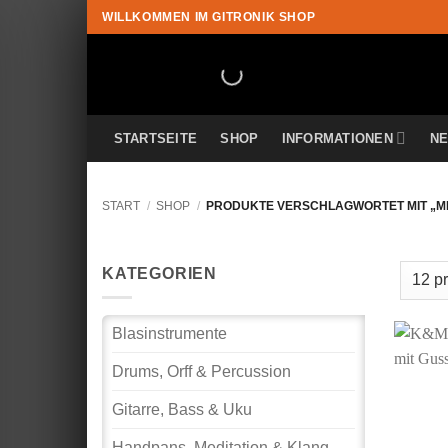
Zum
WILLKOMMEN IM GITRONIK SHOP
Inhalt
springen
STARTSEITE
SHOP
INFORMATIONEN
N
START
/
SHOP
/
PRODUKTE VERSCHLAGWORTET MIT „M
KATEGORIEN
Blasinstrumente
Drums, Orff & Percussion
Gitarre, Bass & Uku
Handpans, Meditation & Klang