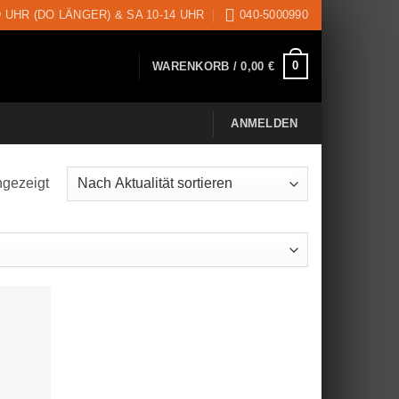
9 UHR (DO LÄNGER) & SA 10-14 UHR
040-5000990
0
WARENKORB /
0,00
€
ANMELDEN
ngezeigt
Nach
Aktualität
sortiert
uf die
schliste