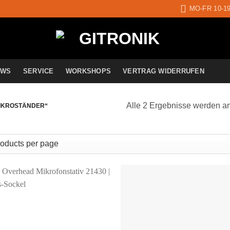
MO-FR 10-1
EWS
SERVICE
WORKSHOPS
VERTRAG WIDERRUFEN
Alle 2 Ergebnisse werden a
IKROSTÄNDER“
Auf die
A
Wunschliste
Wun