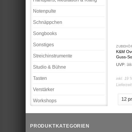
Notenpulte
Schnäppchen
Songbooks
Sonstiges
ZUBEHÖR
K&M Ove
Streichinstrumente
Guss-So
UVP:
38
Studio & Bühne
Tasten
inkl. 19
Lieferzei
Verstärker
Workshops
PRODUKTKATEGORIEN