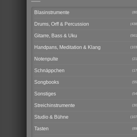
Blasinstrumente
(80
Drums, Orff & Percussion
(438
Gitarre, Bass & Uku
(561
Handpans, Meditation & Klang
(103
Notenpulte
(21
Schnäppchen
(17
Songbooks
(55
Sonstiges
(54
Streichinstrumente
(30
Studio & Bühne
(107
Tasten
(89