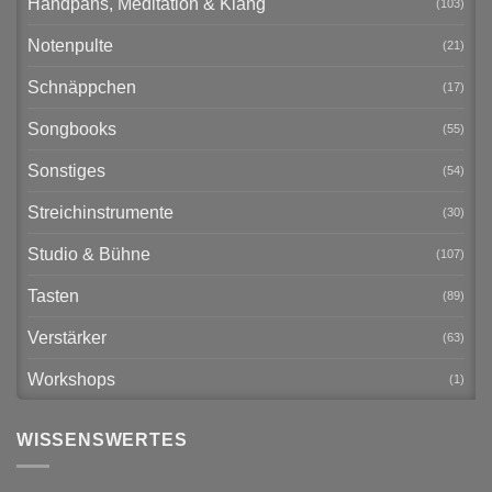
Handpans, Meditation & Klang
(103)
Notenpulte
(21)
Schnäppchen
(17)
Songbooks
(55)
Sonstiges
(54)
Streichinstrumente
(30)
Studio & Bühne
(107)
Tasten
(89)
Verstärker
(63)
Workshops
(1)
WISSENSWERTES