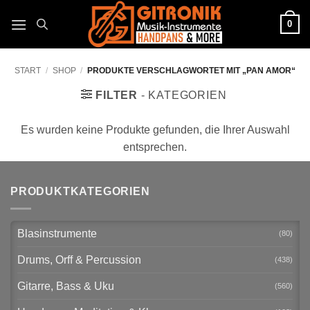
Zum
0
Inhalt
springen
START
/
SHOP
/
PRODUKTE VERSCHLAGWORTET MIT „PAN AMOR“
FILTER
Es wurden keine Produkte gefunden, die Ihrer Auswahl
entsprechen.
PRODUKTKATEGORIEN
Blasinstrumente
(80)
Drums, Orff & Percussion
(438)
Gitarre, Bass & Uku
(560)