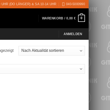
9 UHR (DO LÄNGER) & SA 10-14 UHR
040-5000990
0
WARENKORB /
0,00
€
ANMELDEN
ngezeigt