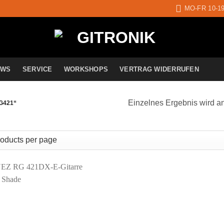
MO-FR 10-1
EWS
SERVICE
WORKSHOPS
VERTRAG WIDERRUFEN
Einzelnes Ergebnis wird a
G421“
Auf die
Wunschliste