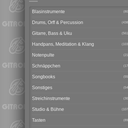
Blasinstrumente
(80
Drums, Orff & Percussion
(438
Gitarre, Bass & Uku
(561
Handpans, Meditation & Klang
(103
Notenpulte
(21
Schnäppchen
(17
Songbooks
(55
Sonstiges
(54
Streichinstrumente
(30
Studio & Bühne
(107
Tasten
(89