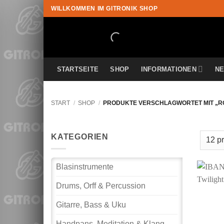
Zum
WILLKOMMEN IM GITRONIK SHOP
Inhalt
springen
STARTSEITE
SHOP
INFORMATIONEN
N
START
/
SHOP
/
PRODUKTE VERSCHLAGWORTET MIT „R
KATEGORIEN
Blasinstrumente
Drums, Orff & Percussion
Gitarre, Bass & Uku
Handpans, Meditation & Klang