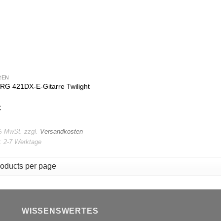
REN
RG 421DX-E-Gitarre Twilight
€
 % MwSt.
zzgl.
Versandkosten
t:
2-7 Werktage
WISSENSWERTES