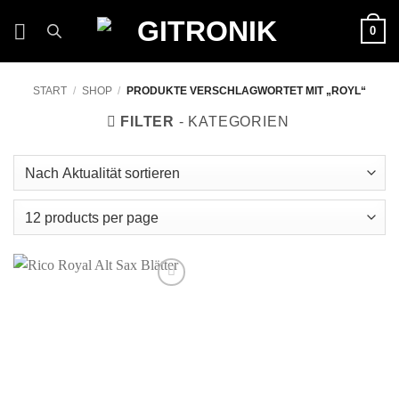
Zum
0
Inhalt
springen
START
/
SHOP
/
PRODUKTE VERSCHLAGWORTET MIT „ROYL“
FILTER
Auf die
Wunschliste