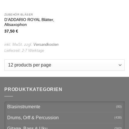
ZUBEHÖR BLÄSER
D’ADDARIO ROYAL Blätter,
Altsaxophon
37,50
€
inkl. MwSt.
zzgl.
Versandkosten
Lieferzeit:
2-7 Werktage
PRODUKTKATEGORIEN
Blasinstrumente
(80)
Drums, Orff & Percussion
(438)
Gitarre, Bass & Uku
(560)