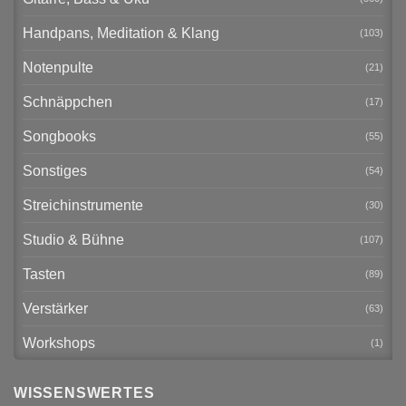
Handpans, Meditation & Klang
(103)
Notenpulte
(21)
Schnäppchen
(17)
Songbooks
(55)
Sonstiges
(54)
Streichinstrumente
(30)
Studio & Bühne
(107)
Tasten
(89)
Verstärker
(63)
Workshops
(1)
WISSENSWERTES