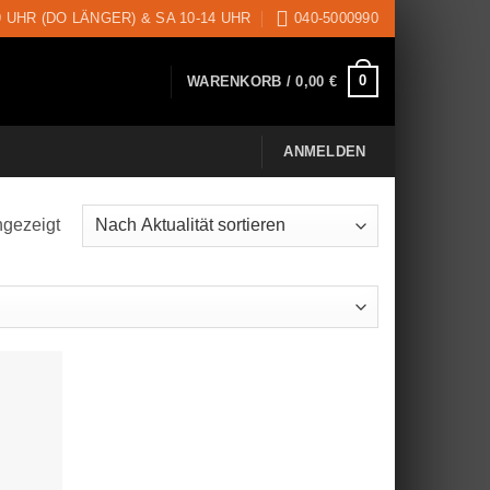
9 UHR (DO LÄNGER) & SA 10-14 UHR
040-5000990
0
WARENKORB /
0,00
€
ANMELDEN
ngezeigt
Nach
Aktualität
sortiert
uf die
schliste