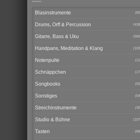
Blasinstrumente
(80
Drums, Orff & Percussion
(438
Gitarre, Bass & Uku
(560
Handpans, Meditation & Klang
(103
Notenpulte
(21
Schnäppchen
(17
Songbooks
(55
Sonstiges
(54
Streichinstrumente
(30
Studio & Bühne
(107
Tasten
(89