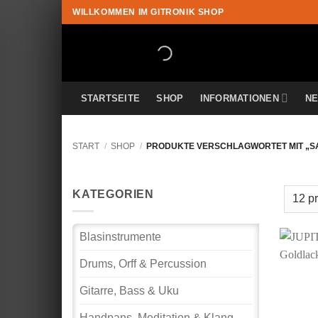
Zum
WILLKOMMEN IM GITRONIK SHOP
Inhalt
springen
STARTSEITE
SHOP
INFORMATIONEN
N
START
/
SHOP
/
PRODUKTE VERSCHLAGWORTET MIT „
KATEGORIEN
Blasinstrumente
Drums, Orff & Percussion
Gitarre, Bass & Uku
Handpans, Meditation & Klang