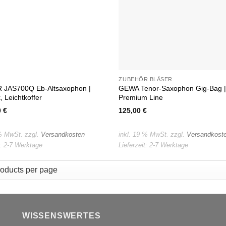
ZUBEHÖR BLÄSER
 JAS700Q Eb-Altsaxophon |
GEWA Tenor-Saxophon Gig-Bag 
, Leichtkoffer
Premium Line
0
€
125,00
€
 % MwSt.
zzgl.
Versandkosten
inkl. 19 % MwSt.
zzgl.
Versandkost
t:
2-7 Werktage
Lieferzeit:
2-7 Werktage
WISSENSWERTES