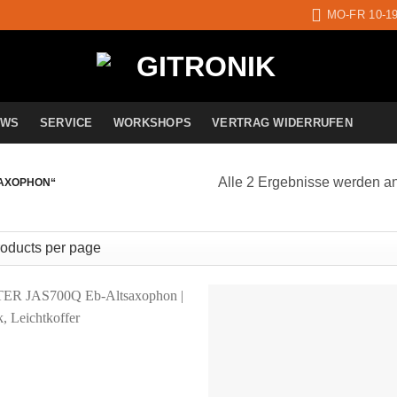
MO-FR 10-1
EWS
SERVICE
WORKSHOPS
VERTRAG WIDERRUFEN
Alle 2 Ergebnisse werden a
SAXOPHON“
Auf die
A
Wunschliste
Wun