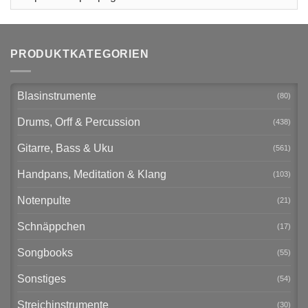
PRODUKTKATEGORIEN
Blasinstrumente
(80)
Drums, Orff & Percussion
(438)
Gitarre, Bass & Uku
(561)
Handpans, Meditation & Klang
(103)
Notenpulte
(21)
Schnäppchen
(17)
Songbooks
(55)
Sonstiges
(54)
Streichinstrumente
(30)