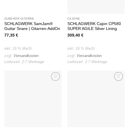
ZUBEHÖR GITARRE
CAJONS
SCHLAGWERK SamJam®
SCHLAGWERK Cajon CP580
Guitar Snare | Gitarren-AddOn
SUPER AGILE Silver Lining
77,35
€
309,40
€
inkl. 19 % MwSt.
inkl. 19 % MwSt.
zzgl.
Versandkosten
zzgl.
Versandkosten
Lieferzeit:
2-7 Werktage
Lieferzeit:
2-7 Werktage
Auf die
Auf die
Wunschliste
Wunschliste