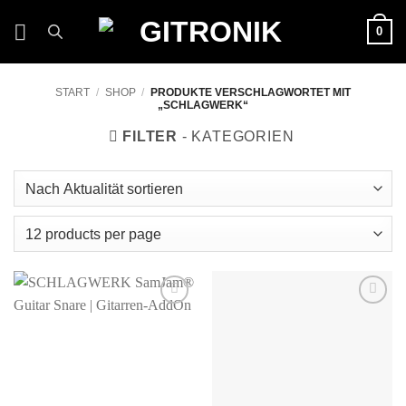
Zum
0
Inhalt
springen
START
/
SHOP
/
PRODUKTE VERSCHLAGWORTET MIT
„SCHLAGWERK“
FILTER
Auf die
Auf die
Wunschliste
Wunschliste