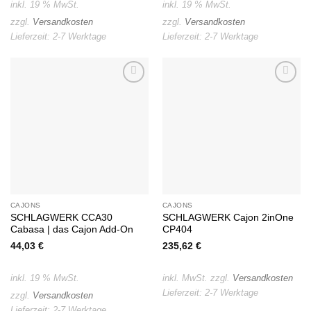
inkl. 19 % MwSt.
inkl. 19 % MwSt.
zzgl.
Versandkosten
zzgl.
Versandkosten
Lieferzeit:
2-7 Werktage
Lieferzeit:
2-7 Werktage
Auf die
Auf die
Wunschliste
Wunschliste
CAJONS
CAJONS
SCHLAGWERK CCA30
SCHLAGWERK Cajon 2inOne
Cabasa | das Cajon Add-On
CP404
44,03
€
235,62
€
inkl. 19 % MwSt.
inkl. MwSt.
zzgl.
Versandkosten
Lieferzeit:
2-7 Werktage
zzgl.
Versandkosten
Lieferzeit:
2-7 Werktage