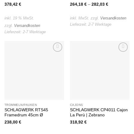
378,42
€
264,18
€
–
282,03
€
inkl. 19 % MwSt.
inkl. MwSt.
zzgl.
Versandkosten
Lieferzeit:
2-7 Werktage
zzgl.
Versandkosten
Lieferzeit:
2-7 Werktage
Auf die
Auf die
Wunschliste
Wunschliste
TROMMELN/PAUKEN
CAJONS
SCHLAGWERK RTS45
SCHLAGWERK CP4011 Cajon
Framedrum 45cm Ø
La Perù | Zebrano
238,00
€
318,92
€