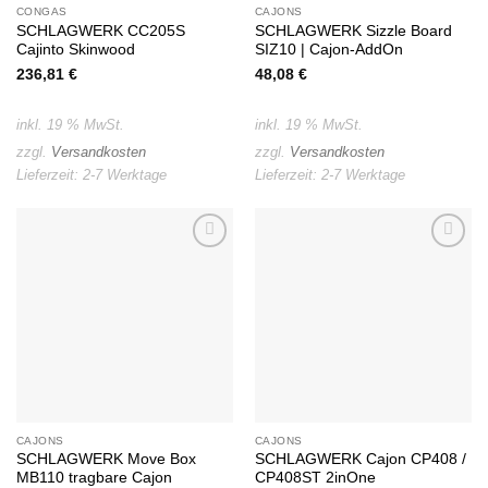
CONGAS
CAJONS
SCHLAGWERK CC205S
SCHLAGWERK Sizzle Board
Cajinto Skinwood
SIZ10 | Cajon-AddOn
236,81
€
48,08
€
inkl. 19 % MwSt.
inkl. 19 % MwSt.
zzgl.
Versandkosten
zzgl.
Versandkosten
Lieferzeit:
2-7 Werktage
Lieferzeit:
2-7 Werktage
Auf die
Auf die
Wunschliste
Wunschliste
CAJONS
CAJONS
SCHLAGWERK Move Box
SCHLAGWERK Cajon CP408 /
MB110 tragbare Cajon
CP408ST 2inOne