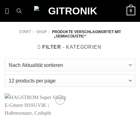
Zum
0
Inhalt
springen
START
/
SHOP
/
PRODUKTE VERSCHLAGWORTET MIT
„SEMIACOUSTIC“
FILTER
Auf die
Wunschliste