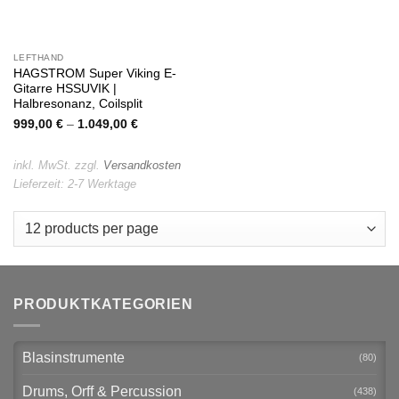
LEFTHAND
HAGSTROM Super Viking E-
Gitarre HSSUVIK |
Halbresonanz, Coilsplit
999,00
€
–
1.049,00
€
inkl. MwSt.
zzgl.
Versandkosten
Lieferzeit:
2-7 Werktage
PRODUKTKATEGORIEN
Blasinstrumente
(80)
Drums, Orff & Percussion
(438)