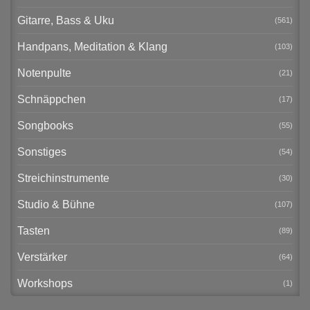
Gitarre, Bass & Uku
(561)
Handpans, Meditation & Klang
(103)
Notenpulte
(21)
Schnäppchen
(17)
Songbooks
(55)
Sonstiges
(54)
Streichinstrumente
(30)
Studio & Bühne
(107)
Tasten
(89)
Verstärker
(64)
Workshops
(1)