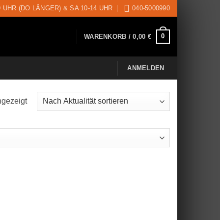
9 UHR (DO LÄNGER) & SA 10-14 UHR
040-5000990
0
WARENKORB /
0,00
€
ANMELDEN
ngezeigt