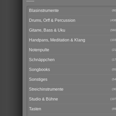
Blasinstrumente
(80
Drums, Orff & Percussion
(438
Gitarre, Bass & Uku
(560
Handpans, Meditation & Klang
(103
Notenpulte
(21
Schnäppchen
(17
Songbooks
(55
Sonstiges
(54
Streichinstrumente
(30
Studio & Bühne
(107
Tasten
(89