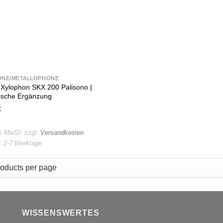
ONE/METALLOPHONE
ylophon SKX 200 Palisono |
ische Ergänzung
€
 % MwSt.
zzgl.
Versandkosten
t:
2-7 Werktage
WISSENSWERTES