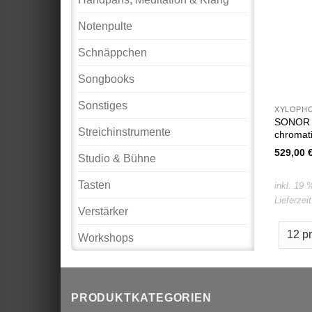
Notenpulte
Schnäppchen
Songbooks
Sonstiges
XYLOPH
SONOR X
Streichinstrumente
chromat
529,00
Studio & Bühne
Tasten
inkl. 19
Lieferzei
Verstärker
Workshops
PRODUKTKATEGORIEN