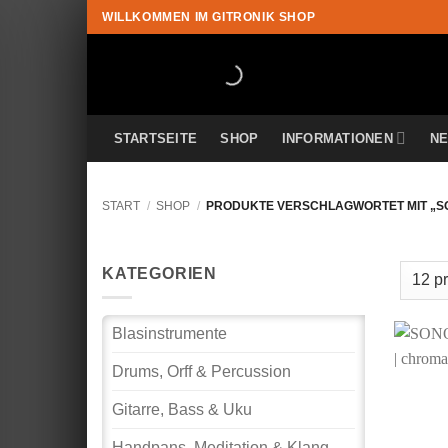
Zum
WILLKOMMEN IM GITRONIK SHOP
Inhalt
springen
STARTSEITE
SHOP
INFORMATIONEN
N
START
/
SHOP
/
PRODUKTE VERSCHLAGWORTET MIT „S
KATEGORIEN
Blasinstrumente
Drums, Orff & Percussion
Gitarre, Bass & Uku
Handpans, Meditation & Klang