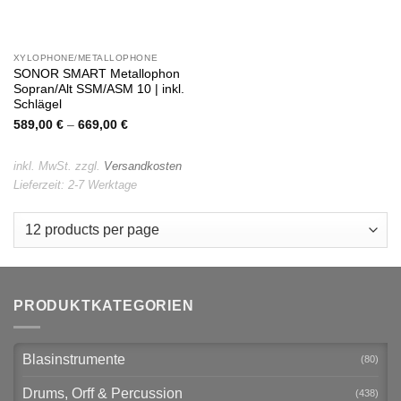
XYLOPHONE/METALLOPHONE
SONOR SMART Metallophon
Sopran/Alt SSM/ASM 10 | inkl.
Schlägel
589,00
€
–
669,00
€
inkl. MwSt.
zzgl.
Versandkosten
Lieferzeit:
2-7 Werktage
PRODUKTKATEGORIEN
Blasinstrumente
(80)
Drums, Orff & Percussion
(438)