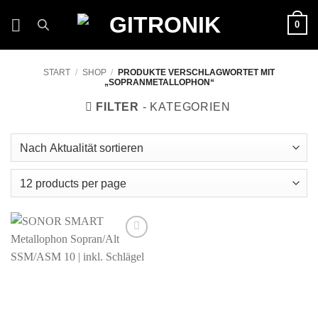
Zum
0
Inhalt
springen
START
/
SHOP
/
PRODUKTE VERSCHLAGWORTET MIT
„SOPRANMETALLOPHON“
FILTER
Auf die
Wunschliste