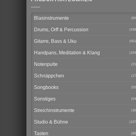
Blasinstrumente
(80
Drums, Orff & Percussion
(438
Gitarre, Bass & Uku
(561
Handpans, Meditation & Klang
(104
Notenpulte
(21
Schnäppchen
(17
Songbooks
(55
Sonstiges
(54
Streichinstrumente
(30
Studio & Bühne
(107
Tasten
(89