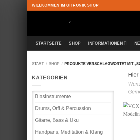
Zum
WILLKOMMEN IM GITRONIK SHOP
Inhalt
springen
STARTSEITE
SHOP
INFORMATIONEN
N
START
/
SHOP
/
PRODUKTE VERSCHLAGWORTET MIT „
KATEGORIEN
Blasinstrumente
Drums, Orff & Percussion
Gitarre, Bass & Uku
Handpans, Meditation & Klang