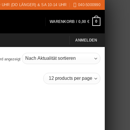
9 UHR (DO LÄNGER) & SA 10-14 UHR
040-5000990
0
WARENKORB /
0,00
€
ANMELDEN
rd angezeigt