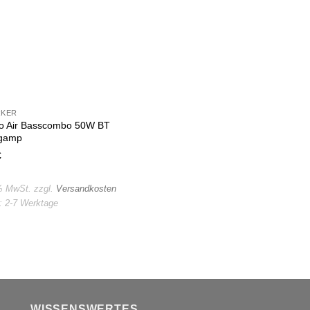
RKER
o Air Basscombo 50W BT
ngamp
€
 % MwSt.
zzgl.
Versandkosten
t:
2-7 Werktage
WISSENSWERTES