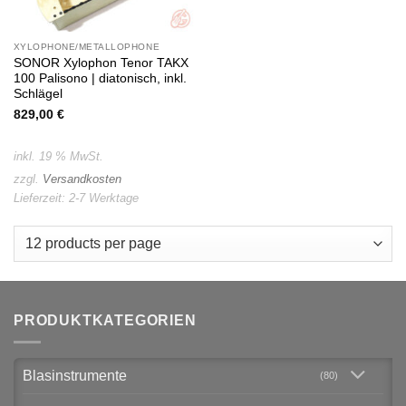
XYLOPHONE/METALLOPHONE
SONOR Xylophon Tenor TAKX
100 Palisono | diatonisch, inkl.
Schlägel
829,00
€
inkl. 19 % MwSt.
zzgl.
Versandkosten
Lieferzeit:
2-7 Werktage
PRODUKTKATEGORIEN
Blasinstrumente
(80)