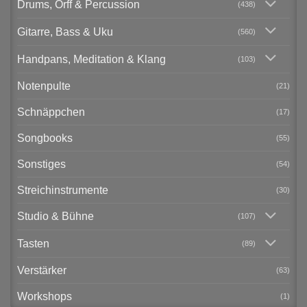
Drums, Orff & Percussion
(438)
Gitarre, Bass & Uku
(560)
Handpans, Meditation & Klang
(103)
Notenpulte
(21)
Schnäppchen
(17)
Songbooks
(55)
Sonstiges
(54)
Streichinstrumente
(30)
Studio & Bühne
(107)
Tasten
(89)
Verstärker
(63)
Workshops
(1)