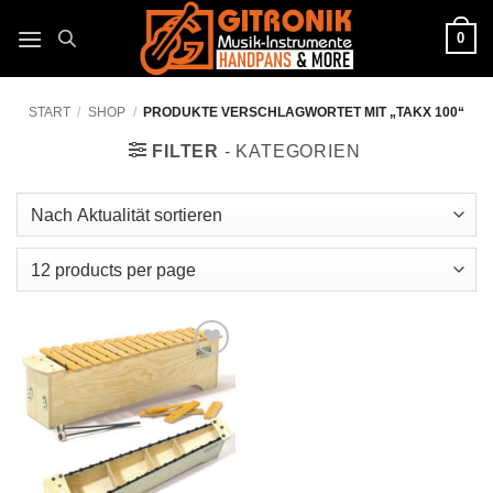
Zum
0
Inhalt
springen
START
/
SHOP
/
PRODUKTE VERSCHLAGWORTET MIT „TAKX 100“
FILTER
Auf die
Wunschliste