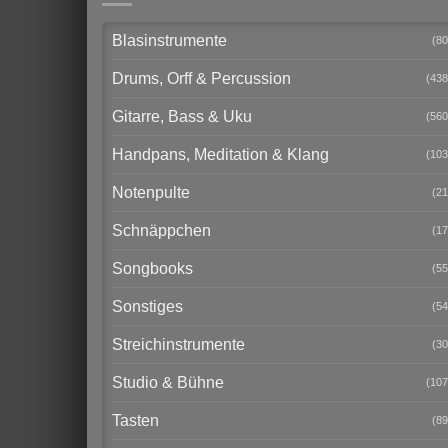
Blasinstrumente
(80
Drums, Orff & Percussion
(438
Gitarre, Bass & Uku
(560
Handpans, Meditation & Klang
(103
Notenpulte
(21
Schnäppchen
(17
Songbooks
(55
Sonstiges
(54
Streichinstrumente
(30
Studio & Bühne
(107
Tasten
(89