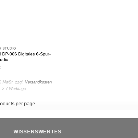
 STUDIO
DP-006 Digitales 6-Spur-
tudio
€
 % MwSt.
zzgl.
Versandkosten
t:
2-7 Werktage
WISSENSWERTES