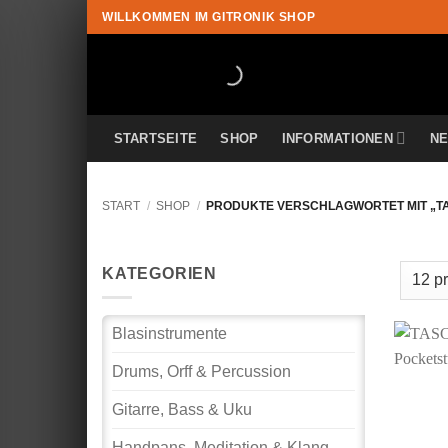
Zum
WILLKOMMEN IM GITRONIK SHOP
Inhalt
springen
STARTSEITE
SHOP
INFORMATIONEN
N
START
/
SHOP
/
PRODUKTE VERSCHLAGWORTET MIT „T
KATEGORIEN
Blasinstrumente
Drums, Orff & Percussion
Gitarre, Bass & Uku
Handpans, Meditation & Klang