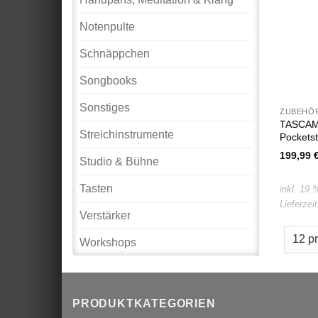
Notenpulte
Schnäppchen
Songbooks
Sonstiges
ZUBEHÖR
TASCAM 
Streichinstrumente
Pockets
199,99
Studio & Bühne
Tasten
inkl. 19
Lieferzei
Verstärker
Workshops
PRODUKTKATEGORIEN