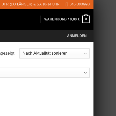
9 UHR (DO LÄNGER) & SA 10-14 UHR
040-5000990
0
WARENKORB /
0,00
€
ANMELDEN
ngezeigt