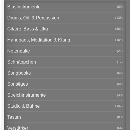
Blasinstrumente
(80)
Drums, Orff & Percussion
(438)
Gitarre, Bass & Uku
(561)
Handpans, Meditation & Klang
(104)
Notenpulte
(21)
Schnäppchen
(17)
Songbooks
(55)
Sonstiges
(54)
Streichinstrumente
(30)
Studio & Bühne
(107)
Tasten
(89)
Verstärker
(64)