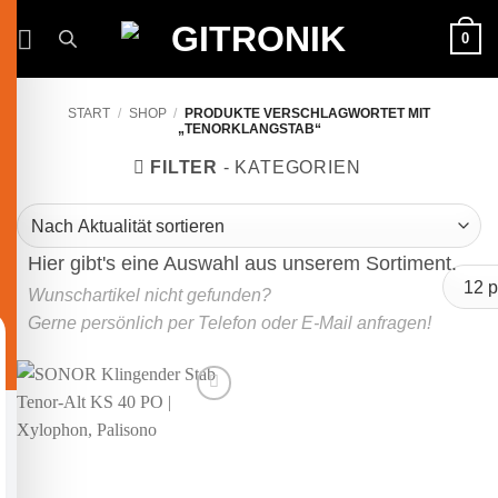
Zum
0
Inhalt
springen
START
/
SHOP
/
PRODUKTE VERSCHLAGWORTET MIT
„TENORKLANGSTAB“
FILTER
Auf die
Wunschliste