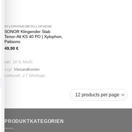
XYLOPHONE/METALLOPHONE
SONOR Klingender Stab
Tenor-Alt KS 40 PO | Xylophon,
Palisono
49,90
€
inkl. 19 % MwSt.
zzgl.
Versandkosten
Lieferzeit:
2-7 Werktage
PRODUKTKATEGORIEN