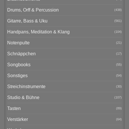
Drums, Orff & Percussion
(438)
Gitarre, Bass & Uku
(561)
Handpans, Meditation & Klang
(104)
Notenpulte
(21)
Schnäppchen
(17)
Songbooks
(55)
Sonstiges
(54)
Streichinstrumente
(30)
Studio & Bühne
(107)
Tasten
(89)
Verstärker
(64)