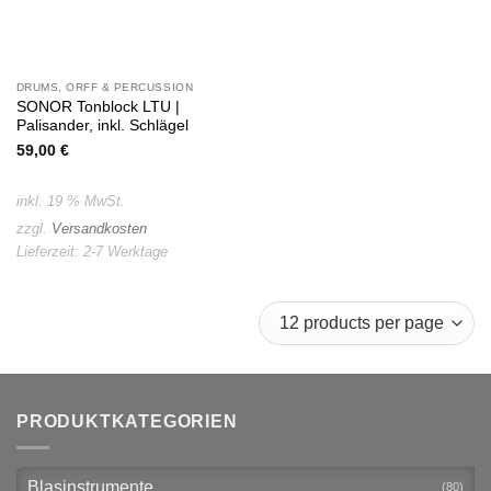
DRUMS, ORFF & PERCUSSION
SONOR Tonblock LTU |
Palisander, inkl. Schlägel
59,00
€
inkl. 19 % MwSt.
zzgl.
Versandkosten
Lieferzeit:
2-7 Werktage
PRODUKTKATEGORIEN
Blasinstrumente
(80)