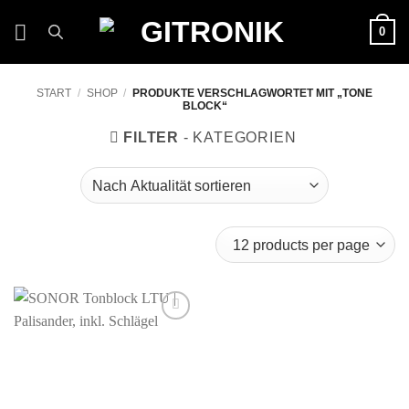
Zum
0
Inhalt
springen
START
/
SHOP
/
PRODUKTE VERSCHLAGWORTET MIT „TONE
BLOCK“
FILTER
Auf die
Wunschliste