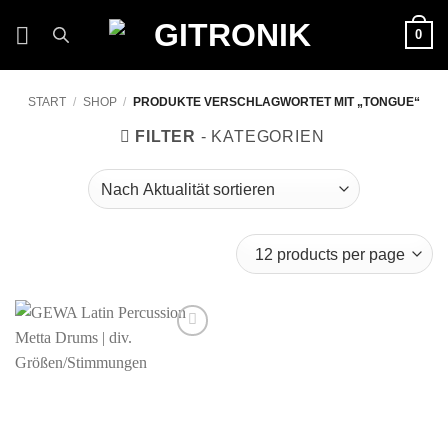
Zum
0
Inhalt
springen
START
/
SHOP
/
PRODUKTE VERSCHLAGWORTET MIT „TONGUE“
FILTER
Auf die
Wunschliste