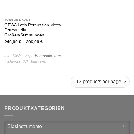
TONGUE DRUMS
GEWA Latin Percussion Metta
Drums | div.
Größen/Stimmungen
246,00
€
–
306,00
€
inkl. MwSt.
zzgl.
Versandkosten
Lieferzeit:
2-7 Werktage
PRODUKTKATEGORIEN
Blasinstrumente
(80)