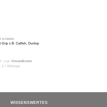
 GITARRE
t Grip z.B. Catfish, Dunlop
t.
zzgl.
Versandkosten
t:
2-7 Werktage
WISSENSWERTES