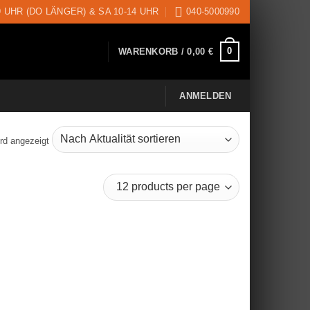
9 UHR (DO LÄNGER) & SA 10-14 UHR
040-5000990
0
WARENKORB /
0,00
€
ANMELDEN
rd angezeigt