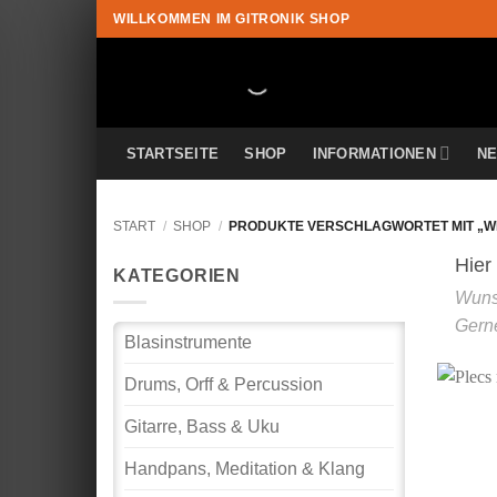
Zum
WILLKOMMEN IM GITRONIK SHOP
Inhalt
springen
STARTSEITE
SHOP
INFORMATIONEN
N
START
/
SHOP
/
PRODUKTE VERSCHLAGWORTET MIT „W
KATEGORIEN
Blasinstrumente
Drums, Orff & Percussion
Gitarre, Bass & Uku
Handpans, Meditation & Klang