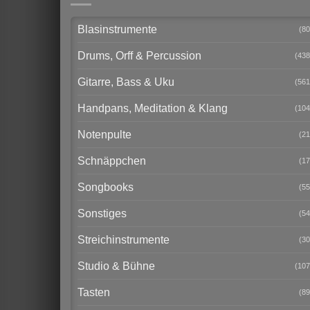
Blasinstrumente
(80
Drums, Orff & Percussion
(438
Gitarre, Bass & Uku
(561
Handpans, Meditation & Klang
(104
Notenpulte
(21
Schnäppchen
(17
Songbooks
(55
Sonstiges
(54
Streichinstrumente
(30
Studio & Bühne
(107
Tasten
(89