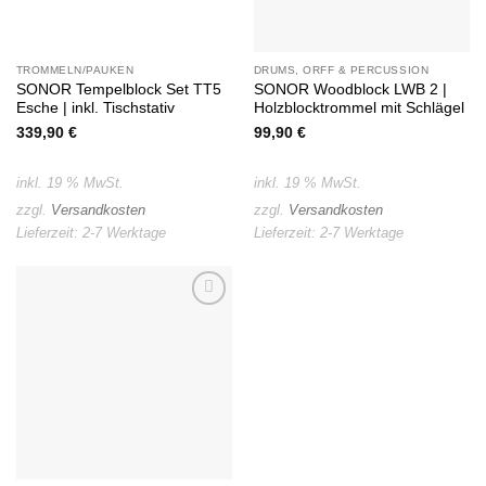
TROMMELN/PAUKEN
DRUMS, ORFF & PERCUSSION
SONOR Tempelblock Set TT5
SONOR Woodblock LWB 2 |
Esche | inkl. Tischstativ
Holzblocktrommel mit Schlägel
339,90
€
99,90
€
inkl. 19 % MwSt.
inkl. 19 % MwSt.
zzgl.
Versandkosten
zzgl.
Versandkosten
Lieferzeit:
2-7 Werktage
Lieferzeit:
2-7 Werktage
Auf die
Wunschliste