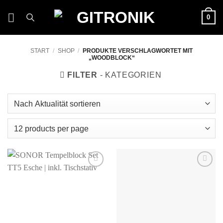
Zum
0
Inhalt
springen
START
/
SHOP
/
PRODUKTE VERSCHLAGWORTET MIT
„WOODBLOCK“
FILTER
Auf die
Auf die
Wunschliste
Wunschliste