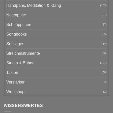
Handpans, Meditation & Klang
(103)
Notenpulte
(21)
Schnäppchen
(17)
Songbooks
(55)
Sonstiges
(54)
Streichinstrumente
(30)
Studio & Bühne
(107)
Tasten
(89)
Verstärker
(64)
Workshops
(1)
WISSENSWERTES