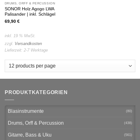
DRUMS, ORFF & PERCUSSION
SONOR Holz Agogo LWA
Palisander | inkl. Schlägel
69,90
€
inkl. 19 % MwSt.
zzgl.
Versandkosten
Lieferzeit:
2-7 Werktage
PRODUKTKATEGORIEN
Blasinstrumente
(80)
Drums, Orff & Percussion
(438)
Gitarre, Bass & Uku
(561)