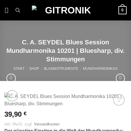
Zum
0
Inhalt
springen
C. A. SEYDEL Blues Session
Mundharmonika 10201 | Bluesharp, div.
Stimmungen
START
/
SHOP
/
BLASINSTRUMENTE
/
MUNDHARMONIKAS
Auf die
39,90
€
Wunschliste
inkl. MwSt.
zzgl.
Versandkosten
Der günstige Einstieg in die Welt der Mundharmonika: