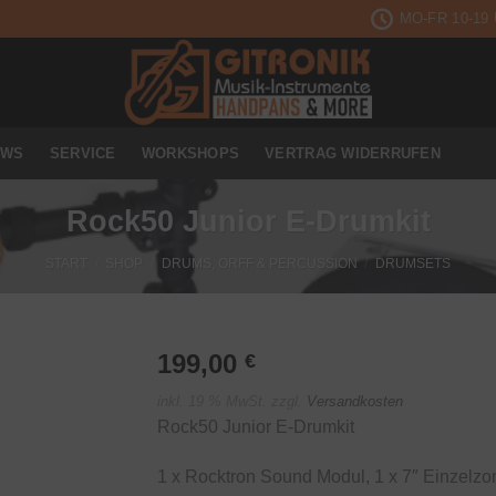
MO-FR 10-19
EWS
SERVICE
WORKSHOPS
VERTRAG WIDERRUFEN
Rock50 Junior E-Drumkit
START
/
SHOP
/
DRUMS, ORFF & PERCUSSION
/
DRUMSETS
199,00
€
inkl. 19 % MwSt.
zzgl.
Versandkosten
Auf die
Rock50 Junior E-Drumkit
Wunschliste
1 x Rocktron Sound Modul, 1 x 7″ Einzelzo