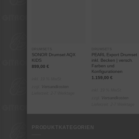
Auf die
Auf die
Wunschliste
Wunschlist
DRUMSETS
DRUMSETS
SONOR Drumset AQX
PEARL Export Drumset
KIDS
inkl. Becken | versch.
Farben und
899,00
€
Konfigurationen
1.159,00
€
inkl. 19 % MwSt.
zzgl.
Versandkosten
inkl. 19 % MwSt.
Lieferzeit:
2-7 Werktage
zzgl.
Versandkosten
Lieferzeit:
2-7 Werktage
PRODUKTKATEGORIEN