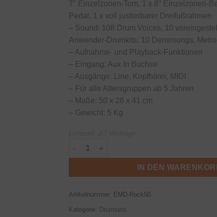
7″ Einzelzonen-Tom, 1 x 8″ Einzelzonen-Be
Pedal, 1 x voll justierbarer Dreifußrahmen
– Sound: 108 Drum Voices, 10 voreingestell
Anwender-Drumkits, 10 Demosongs, Metr
– Aufnahme- und Playback-Funktionen
– Eingang: Aux In Buchse
– Ausgänge: Line, Kopfhörer, MIDI
– Für alle Altersgruppen ab 5 Jahren
– Maße: 50 x 28 x 41 cm
– Gewicht: 5 Kg
Lieferzeit:
2-7 Werktage
Rock50 Junior E-Drumkit Menge
IN DEN WARENKOR
Artikelnummer:
EMD-Rock50
Kategorie:
Drumsets