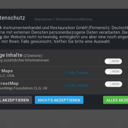
tenschutz
Impressum
|
Datenschutzerklärung
nik Instrumentenhandel und Restauration GmbH (Firmensitz: Deutschl
ne mit externen Diensten personenbezogene Daten verarbeiten. Dies
g der Website nicht notwendig, ermöglicht uns aber eine noch enge
 mit Ihnen. Falls gewünscht, treffen Sie bitte eine Auswahl:
ge Inhalte
(2 Dienste)
g zusätzlicher Informationen
e Maps
ⓘ Alle Details
LLC, USA
treetMap
ⓘ Alle Details
eetMap Foundation CLG, UK
 AKZEPTIEREN
NICHTS AKZEPTIEREN
ALLES AKZ
TE