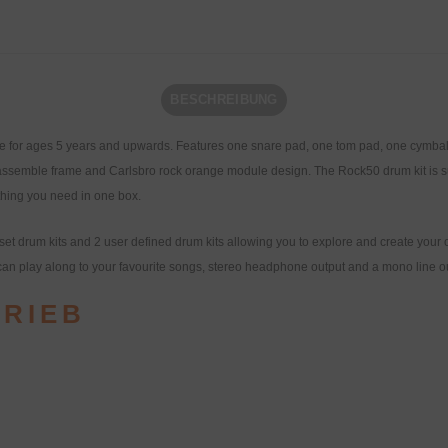
BESCHREIBUNG
able for ages 5 years and upwards. Features one snare pad, one tom pad, one cymbal
to assemble frame and Carlsbro rock orange module design. The Rock50 drum kit is s
thing you need in one box.
et drum kits and 2 user defined drum kits allowing you to explore and create yo
can play along to your favourite songs, stereo headphone output and a mono line out
TRIEB