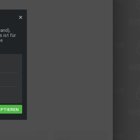
and),
 ist für
re
EPTIEREN