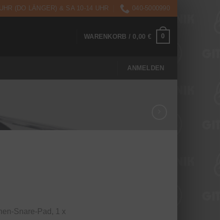
 UHR (DO LÄNGER) & SA 10-14 UHR
040-5000990
0
WARENKORB /
0,00
€
ANMELDEN
nen-Snare-Pad, 1 x