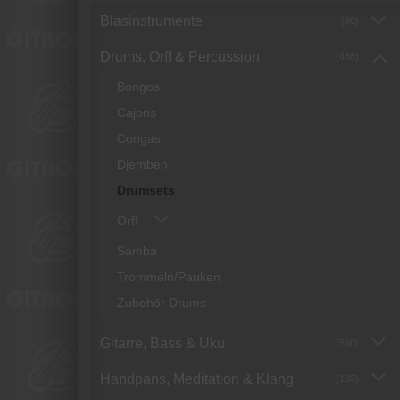
Blasinstrumente
(80)
Drums, Orff & Percussion
(438)
Bongos
Cajons
Congas
Djemben
Drumsets
Orff
Samba
Trommeln/Pauken
Zubehör Drums
Gitarre, Bass & Uku
(560)
Handpans, Meditation & Klang
(103)