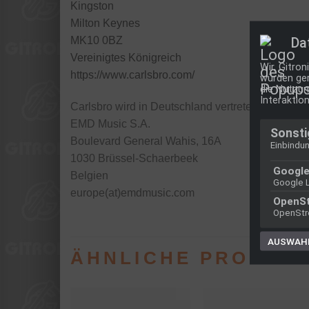
Kingston
Milton Keynes
Da
MK10 0BZ
Vereinigtes Königreich
Wir, Gitro
https://www.carlsbro.com/
würden ger
die Nutzun
Interaktion
Carlsbro wird in Deutschland vertreten von
EMD Music S.A.
Sonsti
Boulevard General Wahis, 16A
Einbindun
1030 Brüssel-Schaerbeek
Googl
Belgien
Google 
europe(at)emdmusic.com
OpenS
OpenStr
AUSWAHL
ÄHNLICHE PRODUK