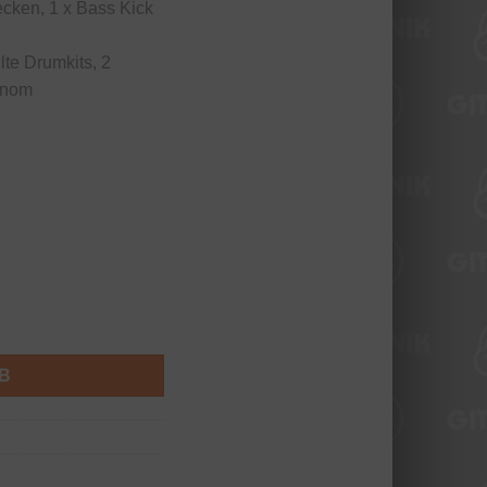
cken, 1 x Bass Kick
te Drumkits, 2
onom
B