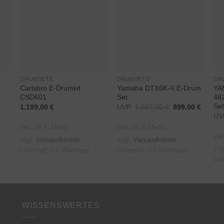
Auf die
Auf die
e
Wunschliste
Wunschliste
DRUMSETS
DRUMSETS
DR
Carlsbro E-Drumkit
Yamaha DTX6K-X E-Drum
YA
CSD601
Set
482
Se
1.199,00
€
UVP:
1.007,00
€
Ursprünglicher
899,00
€
Aktuell
Preis
Preis
UV
war:
ist:
inkl. 19 % MwSt.
inkl. 19 % MwSt.
1.007,00 €
899,00
ink
zzgl.
Versandkosten
zzgl.
Versandkosten
zzg
Lieferzeit:
2-7 Werktage
Lieferzeit:
2-7 Werktage
Lie
WISSENSWERTES