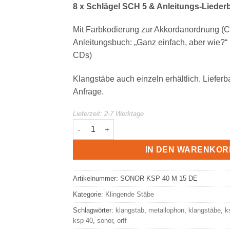
8 x Schlägel SCH 5 & Anleitungs-Lieder
Mit Farbkodierung zur Akkordanordnung (C
Anleitungsbuch: „Ganz einfach, aber wie?“ (
CDs)
Klangstäbe auch einzeln erhältlich. Lieferb
Anfrage.
Lieferzeit:
2-7 Werktage
SONOR Klingende Stäbe KSP 40 M 15 Set | Fa
IN DEN WARENKOR
Artikelnummer:
SONOR KSP 40 M 15 DE
Kategorie:
Klingende Stäbe
Schlagwörter:
klangstab
,
metallophon
,
klangstäbe
,
k
ksp-40
,
sonor
,
orff