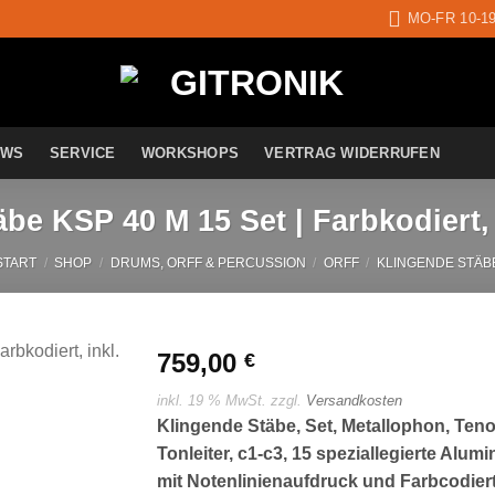
MO-FR 10-1
EWS
SERVICE
WORKSHOPS
VERTRAG WIDERRUFEN
e KSP 40 M 15 Set | Farbkodiert, 
START
/
SHOP
/
DRUMS, ORFF & PERCUSSION
/
ORFF
/
KLINGENDE STÄB
759,00
€
inkl. 19 % MwSt.
zzgl.
Versandkosten
Auf die
Klingende Stäbe, Set, Metallophon, Teno
Wunschliste
Tonleiter, c1-c3, 15 speziallegierte Alum
mit Notenlinienaufdruck und Farbcodiert