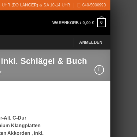
9 UHR (DO LÄNGER) & SA 10-14 UHR
040-5000990
0
WARENKORB /
0,00
€
ANMELDEN
inkl. Schlägel & Buch
E
r-Alt, C-Dur
inium Klangplatten
en Akkorden , inkl.