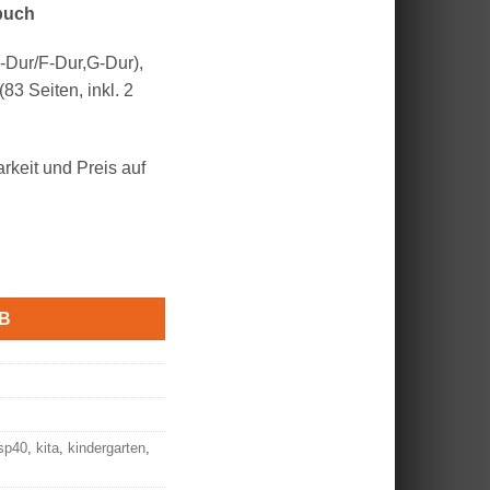
buch
-Dur/F-Dur,G-Dur),
83 Seiten, inkl. 2
arkeit und Preis auf
rbkodiert, inkl. Schlägel & Buch Menge
B
sp40
,
kita
,
kindergarten
,