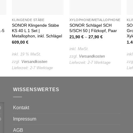
KLINGENDE STÄBE
XYLOPHONE/METALLOPHONE
KL
SONOR Klingende Stäbe
SONOR Schlägel SCH
SO
1-5
KS 40 L 1 Set |
5/SCH 50 | Filzkopf, Paar
Gro
Metallophon, inkl. Schlägel
Xyl
21,90
€
–
27,90
€
609,00
€
1.
inkl. MwSt.
inkl. 19 % MwSt.
ink
zzgl.
Versandkosten
zzgl.
Versandkosten
zzg
Lieferzeit:
2-7 Werktage
Lieferzeit:
2-7 Werktage
Lie
WISSENSWERTES
Kontakt
)
Impressum
)
AGB