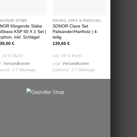
INGENDE STÄBE
DRUMS, ORFF & PERCUSSION
KLINGENDE S
NOR Klingende Stäbe
SONOR Clave Set
Studio49 Ba
ßbass KSP 50 X 1 Set |
Palisander/Hartholz | 4-
Klangbaustei
ophon, inkl. Schlägel
teilig
c1 Serie 200
439,00
€
139,60
€
215,00
€
l. 19 % MwSt.
inkl. 19 % MwSt.
inkl. MwSt.
l.
Versandkosten
zzgl.
Versandkosten
zzgl.
Versand
ferzeit:
2-7 Werktage
Lieferzeit:
2-7 Werktage
Lieferzeit:
2-7