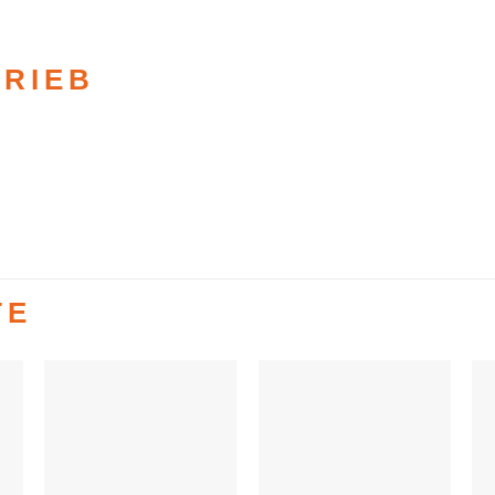
TRIEB
TE
Auf die
Auf die
e
Wunschliste
Wunschliste