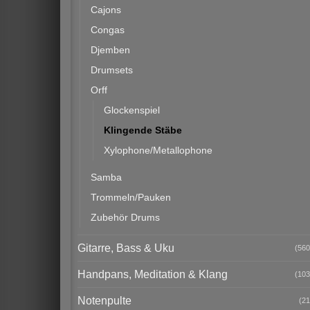
Cajons
Congas
Djemben
Drumsets
Orff
Glockenspiel
Klingende Stäbe
Xylophone/Metallophone
Samba
Trommeln/Pauken
Zubehör Drums
Gitarre, Bass & Uku
(560
Handpans, Meditation & Klang
(103
Notenpulte
(21