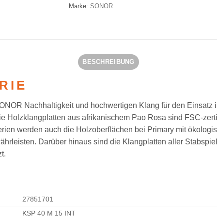
Marke:
SONOR
BESCHREIBUNG
RIE
 SONOR Nachhaltigkeit und hochwertigen Klang für den Einsatz
ie Holzklangplatten aus afrikanischem Pao Rosa sind FSC-zerti
f-Serien werden auch die Holzoberflächen bei Primary mit ökolog
ährleisten. Darüber hinaus sind die Klangplatten aller Stabspie
t.
27851701
KSP 40 M 15 INT