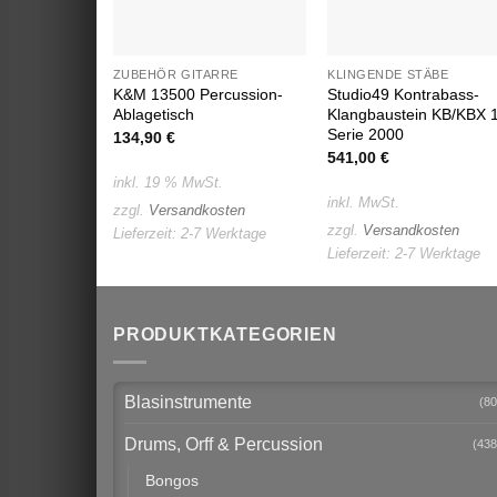
ZUBEHÖR GITARRE
KLINGENDE STÄBE
K&M 13500 Percussion-
Studio49 Kontrabass-
Ablagetisch
Klangbaustein KB/KBX 
Serie 2000
134,90
€
541,00
€
inkl. 19 % MwSt.
inkl. MwSt.
zzgl.
Versandkosten
zzgl.
Versandkosten
Lieferzeit:
2-7 Werktage
Lieferzeit:
2-7 Werktage
PRODUKTKATEGORIEN
Blasinstrumente
(80
Drums, Orff & Percussion
(438
Bongos