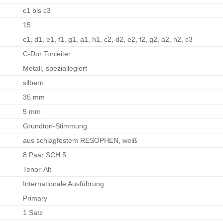
c1 bis c3
15
c1, d1, e1, f1, g1, a1, h1, c2, d2, e2, f2, g2, a2, h2, c3
C-Dur Tonleiter
Metall, speziallegiert
silbern
35 mm
5 mm
Grundton-Stimmung
aus schlagfestem RESOPHEN, weiß
8 Paar SCH 5
Tenor-Alt
Internationale Ausführung
Primary
1 Satz