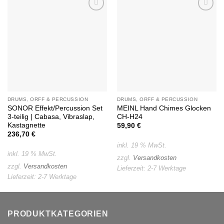
Auf die
Auf die
Wunschliste
Wunschliste
DRUMS, ORFF & PERCUSSION
DRUMS, ORFF & PERCUSSION
SONOR Effekt/Percussion Set
MEINL Hand Chimes Glocken
3-teilig | Cabasa, Vibraslap,
CH-H24
Kastagnette
59,90
€
236,70
€
inkl. 19 % MwSt.
inkl. 19 % MwSt.
zzgl.
Versandkosten
zzgl.
Versandkosten
Lieferzeit:
2-7 Werktage
Lieferzeit:
2-7 Werktage
PRODUKTKATEGORIEN