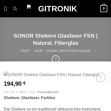
Zum
0
Inhalt
springen
SONOR Shekere Glasfaser FSN |
Natural, Fiberglas
START
/
SHOP
/
DRUMS, ORFF & PERCUSSION
194,90
€
Auf die
Wunschliste
inkl. 19 % MwSt.
zzgl.
Versandkosten
Shekere, Glasfaser, Farblos
Die Shekere ist ein traditionell afrikanisches Instrument,