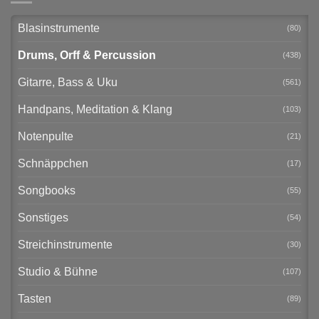
Blasinstrumente
(80)
Drums, Orff & Percussion
(438)
Gitarre, Bass & Uku
(561)
Handpans, Meditation & Klang
(103)
Notenpulte
(21)
Schnäppchen
(17)
Songbooks
(55)
Sonstiges
(54)
Streichinstrumente
(30)
Studio & Bühne
(107)
Tasten
(89)