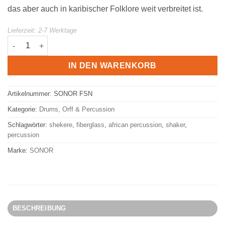
das aber auch in karibischer Folklore weit verbreitet ist.
Lieferzeit:
2-7 Werktage
SONOR Shekere Glasfaser FSN | Natural, Fiberglas Menge
IN DEN WARENKORB
Artikelnummer:
SONOR FSN
Kategorie:
Drums, Orff & Percussion
Schlagwörter:
shekere
,
fiberglass
,
african percussion
,
shaker
,
percussion
Marke:
SONOR
BESCHREIBUNG