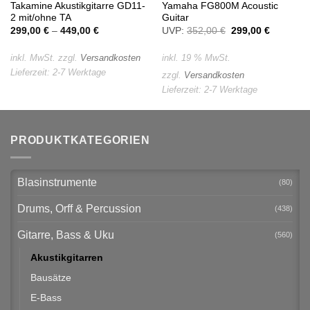
Takamine Akustikgitarre GD11-
Yamaha FG800M Acoustic
2 mit/ohne TA
Guitar
299,00
€
–
449,00
€
UVP:
352,00
€
Ursprünglicher
299,00
€
Aktueller
Preis
Preis
war:
ist:
352,00 €
299,00 €
inkl. MwSt.
zzgl.
Versandkosten
inkl. 19 % MwSt.
Lieferzeit:
2-7 Werktage
zzgl.
Versandkosten
Lieferzeit:
2-7 Werktage
PRODUKTKATEGORIEN
Blasinstrumente
(80)
Drums, Orff & Percussion
(438)
Gitarre, Bass & Uku
(560)
Akustikgitarren
Bausätze
E-Bass