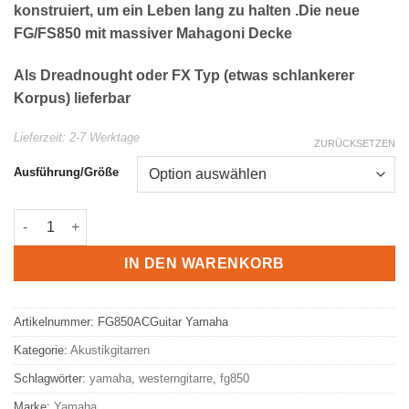
konstruiert, um ein Leben lang zu halten .Die neue
FG/FS850 mit massiver Mahagoni Decke
Als Dreadnought oder FX Typ (etwas schlankerer
Korpus) lieferbar
Lieferzeit:
2-7 Werktage
ZURÜCKSETZEN
Ausführung/Größe
Yamaha FG850 /FS850 Acoustic Guitar Menge
IN DEN WARENKORB
Artikelnummer:
FG850ACGuitar Yamaha
Kategorie:
Akustikgitarren
Schlagwörter:
yamaha
,
westerngitarre
,
fg850
Marke:
Yamaha