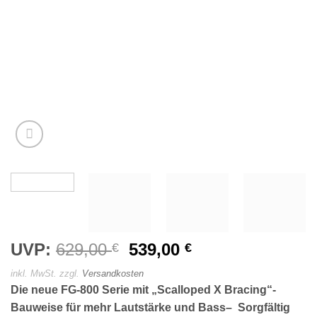
UVP:
629,00
Ursprünglicher
539,00
Aktueller
€
€
Preis
Preis
inkl. MwSt.
zzgl.
Versandkosten
war:
ist:
Die neue FG-800 Serie mit „Scalloped X Bracing“-
629,00 €
539,00 €.
Bauweise für mehr Lautstärke und Bass– Sorgfältig