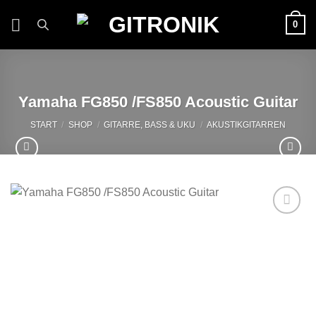
Zum
0
Inhalt
springen
Yamaha FG850 /FS850 Acoustic Guitar
START
/
SHOP
/
GITARRE, BASS & UKU
/
AKUSTIKGITARREN
Auf die
Wunschliste