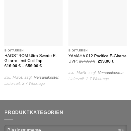
Auf die
Auf die
Wunschliste
Wunschliste
E-GITARREN
E-GITARREN
HAGSTROM Ultra Swede E-
YAMAHA 012 Pacifica E-Gitarre
Gitarre | mit Coil Tap
UVP:
284,00
€
Ursprünglicher
259,00
€
Aktueller
Preis
Preis
619,00
€
–
659,00
€
war:
ist:
284,00 €
259,00 €
inkl. MwSt.
zzgl.
Versandkosten
inkl. MwSt.
zzgl.
Versandkosten
Lieferzeit:
2-7 Werktage
Lieferzeit:
2-7 Werktage
PRODUKTKATEGORIEN
Blasinstrumente
(80)