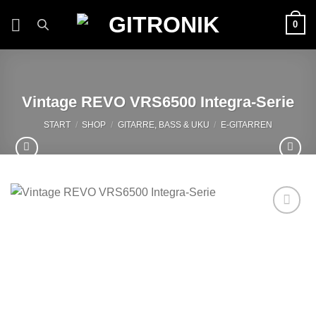
Zum
0
Inhalt
springen
Vintage REVO VRS6500 Integra-Serie
START
/
SHOP
/
GITARRE, BASS & UKU
/
E-GITARREN
Auf die
Wunschliste