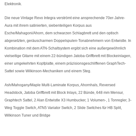
Elektronik.
Die neue Vintage Revo Integra verströmt eine ansprechende 70er-Jahre-
Aura mit ihrem satinierten, siebenteiligen Korpus aus
Esche/Mahagoni/Ahorn, dem schwarzen Schlagbrett und den optisch
abgesetzten, geräuscharmen Doppelspulen-Tonabnehmern von Entwistle. In
Kombination mit dem ATN-Schaltsystem ergibt sich eine außergewöhnlich
vielseitige Gitarre mit einem 22-bündigen Jatoba-Griffbrett mit Blockeinlagen,
einer umgekehrten Kopfplatte, einem präzisionsgeschliffenen GraphTech-
Sattel sowie Wilkinson-Mechaniken und einem Steg.
Ash/Mahogany/Maple Multi-Laminate Korpus, Ahornhals, Reversed
Headstock, Jatoba Griffbrett mit Block Inlays, 22 Bünde, 648 mm Mensur,
Graphtech Sattel, 2 Alan Entwistle X3 Humbucker, 1 Volumen-, 1 Tonregler, 3-
Weg Toggle Switch, ATN5 Variator Switch, 2 Slide Switches für HB Split,
Wilkinson Tuner und Bridge