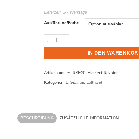
Lieferzeit:
2-7 Werktage
Ausführung/Farbe
Yamaha Revstar RSE20 Menge
IN DEN WARENKOR
Artikelnummer:
RSE20_Element Revstar
Kategorien:
E-Gitarren
,
Lefthand
BESCHREIBUNG
ZUSÄTZLICHE INFORMATION