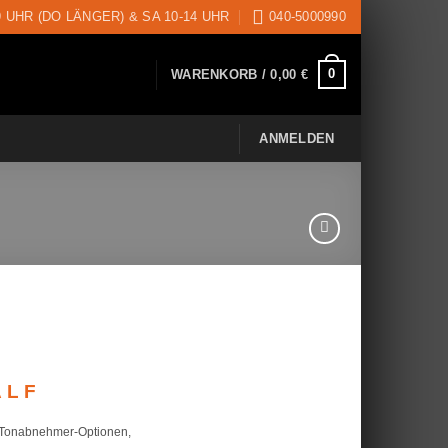
9 UHR (DO LÄNGER) & SA 10-14 UHR
040-5000990
0
WARENKORB /
0,00
€
ANMELDEN
her
eller
s
ALF
00 €.
i Tonabnehmer-Optionen,