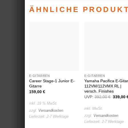
ÄHNLICHE PRODUK
Auf die
Auf die
Wunschliste
Wunschlist
E-GITARREN
E-GITARREN
Career Stage-1 Junior E-
Yamaha Pacifica E-Gita
Gitarre
112VM/112VMX RL |
versch. Finishes
159,00
€
UVP:
392,00
€
Ursprün
339,00
Preis
inkl. 19 % MwSt.
war:
inkl. MwSt.
392,00 
zzgl.
Versandkosten
zzgl.
Versandkosten
Lieferzeit:
2-7 Werktage
Lieferzeit:
2-7 Werktage