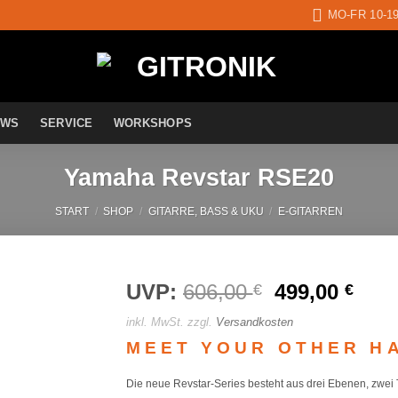
MO-FR 10-1
EWS
SERVICE
WORKSHOPS
Yamaha Revstar RSE20
START
/
SHOP
/
GITARRE, BASS & UKU
/
E-GITARREN
UVP:
606,00
Ursprünglic
499,00
Aktu
€
€
Preis
Prei
inkl. MwSt.
zzgl.
Versandkosten
war:
ist:
Auf die
MEET YOUR OTHER H
Wunschliste
606,00 €
499,
Die neue Revstar-Series besteht aus drei Ebenen, zwe