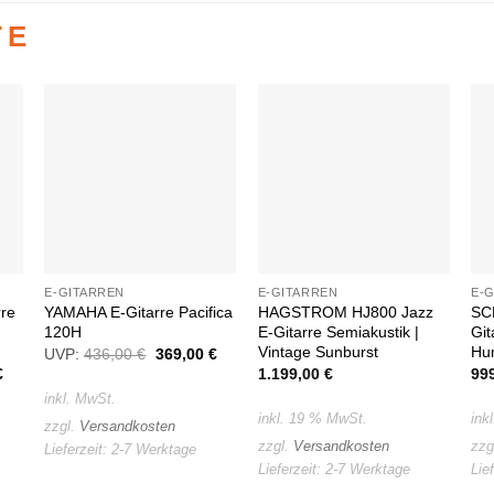
TE
Auf die
Auf die
e
Wunschliste
Wunschliste
E-GITARREN
E-GITARREN
E-
rre
YAMAHA E-Gitarre Pacifica
HAGSTROM HJ800 Jazz
SC
120H
E-Gitarre Semiakustik |
Git
Vintage Sunburst
Hu
UVP:
436,00
€
Ursprünglicher
369,00
€
Aktueller
Preis
Preis
glicher
€
Aktueller
1.199,00
€
99
war:
ist:
Preis
inkl. MwSt.
436,00 €
369,00 €.
ist:
inkl. 19 % MwSt.
ink
€
339,00 €.
zzgl.
Versandkosten
zzgl.
Versandkosten
zzg
Lieferzeit:
2-7 Werktage
Lieferzeit:
2-7 Werktage
Lie