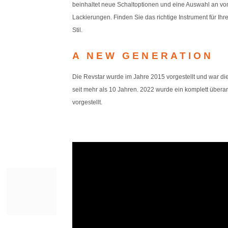
beinhaltet neue Schaltoptionen und eine Auswahl an vom
Lackierungen. Finden Sie das richtige Instrument für Ih
Stil.
A NEW GENERATION
Die Revstar wurde im Jahre 2015 vorgestellt und war die
seit mehr als 10 Jahren. 2022 wurde ein komplett überarb
vorgestellt.