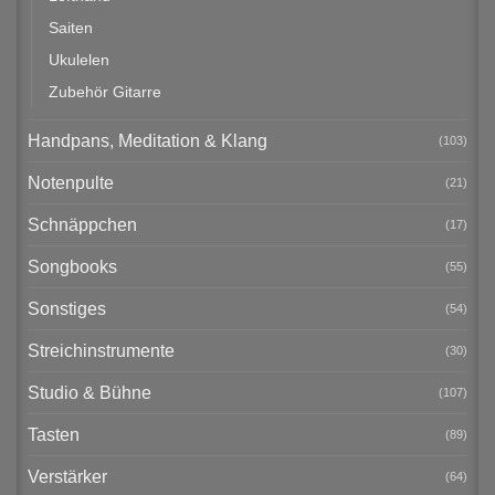
Saiten
Ukulelen
Zubehör Gitarre
Handpans, Meditation & Klang
(103)
Notenpulte
(21)
Schnäppchen
(17)
Songbooks
(55)
Sonstiges
(54)
Streichinstrumente
(30)
Studio & Bühne
(107)
Tasten
(89)
Verstärker
(64)