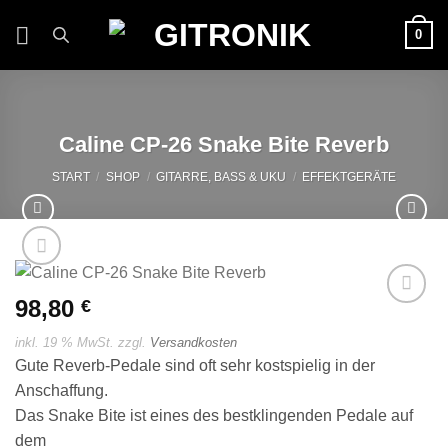
Zum
0
Inhalt
springen
Caline CP-26 Snake Bite Reverb
START
/
SHOP
/
GITARRE, BASS & UKU
/
EFFEKTGERÄTE
98,80
€
Auf die
Wunschliste
inkl. 19 % MwSt.
zzgl.
Versandkosten
Gute Reverb-Pedale sind oft sehr kostspielig in der
Anschaffung.
Das Snake Bite ist eines des bestklingenden Pedale auf
dem