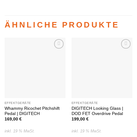
ÄHNLICHE PRODUKTE
Auf die
Auf die
Wunschliste
Wunschliste
EFFEKTGERÄTE
EFFEKTGERÄTE
Whammy Ricochet Pitchshift
DIGITECH Looking Glass |
Pedal | DIGITECH
DOD FET Overdrive Pedal
169,00
€
199,00
€
inkl. 19 % MwSt.
inkl. 19 % MwSt.