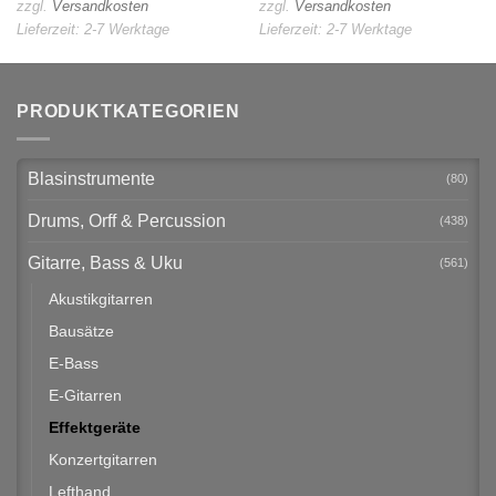
zzgl.
Versandkosten
zzgl.
Versandkosten
Lieferzeit:
2-7 Werktage
Lieferzeit:
2-7 Werktage
PRODUKTKATEGORIEN
Blasinstrumente
(80)
Drums, Orff & Percussion
(438)
Gitarre, Bass & Uku
(561)
Akustikgitarren
Bausätze
E-Bass
E-Gitarren
Effektgeräte
Konzertgitarren
Lefthand