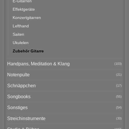
E-Gitarren
Effektgeräte
Konzertgitarren
Lefthand
Saiten
Ukulelen
Zubehör Gitarre
Handpans, Meditation & Klang
(103)
Notenpulte
(21)
Schnäppchen
(17)
Songbooks
(55)
Sonstiges
(54)
Streichinstrumente
(30)