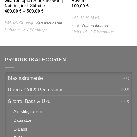
Gitarrentopteil & Box 50 Watt |
Reverb
Nutube, inkl. Ständer
199,00
€
489,00
€
–
509,00
€
inkl. 19 % MwSt.
inkl. MwSt.
zzgl.
Versandkosten
zzgl.
Versandkosten
Lieferzeit:
2-7 Werktage
Lieferzeit:
2-7 Werktage
PRODUKTKATEGORIEN
Blasinstrumente
(80)
Drums, Orff & Percussion
(438)
Gitarre, Bass & Uku
(561)
Akustikgitarren
Bausätze
E-Bass