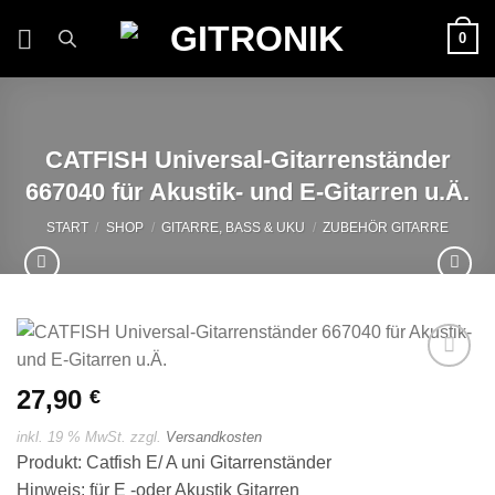
Zum
0
Inhalt
springen
CATFISH Universal-Gitarrenständer
667040 für Akustik- und E-Gitarren u.Ä.
START
/
SHOP
/
GITARRE, BASS & UKU
/
ZUBEHÖR GITARRE
Auf die
27,90
€
Wunschliste
inkl. 19 % MwSt.
zzgl.
Versandkosten
Produkt: Catfish E/ A uni Gitarrenständer
Hinweis: für E -oder Akustik Gitarren