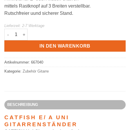
mittels Rastknopf auf 3 Breiten verstellbar.
Rutschfreier uund sicherer Stand.
Lieferzeit:
2-7 Werktage
CATFISH Universal-Gitarrenständer 667040 für Akustik- und E-G
IN DEN WARENKORB
Artikelnummer:
667040
Kategorie:
Zubehör Gitarre
BESCHREIBUNG
CATFISH E/ A UNI
GITARRENSTÄNDER