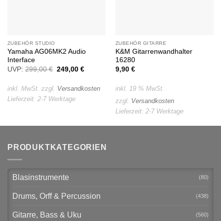
ZUBEHÖR STUDIO
ZUBEHÖR GITARRE
Yamaha AG06MK2 Audio
K&M Gitarrenwandhalter
Interface
16280
UVP:
299,00
€
Ursprünglicher
249,00
€
Aktueller
9,90
€
Preis
Preis
war:
ist:
299,00 €
249,00 €.
inkl. MwSt.
zzgl.
Versandkosten
inkl. 19 % MwSt.
Lieferzeit:
2-7 Werktage
zzgl.
Versandkosten
Lieferzeit:
2-7 Werktage
PRODUKTKATEGORIEN
Blasinstrumente
(80)
Drums, Orff & Percussion
(438)
Gitarre, Bass & Uku
(560)