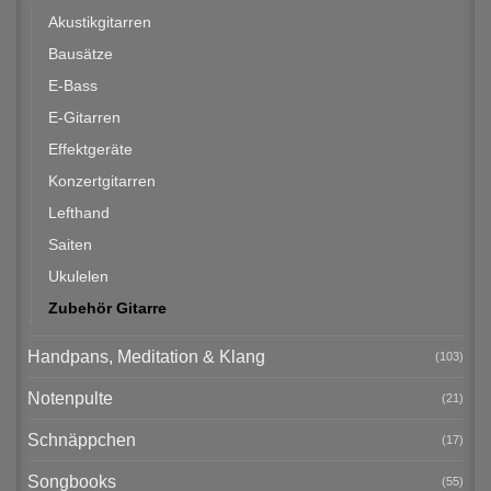
Akustikgitarren
Bausätze
E-Bass
E-Gitarren
Effektgeräte
Konzertgitarren
Lefthand
Saiten
Ukulelen
Zubehör Gitarre
Handpans, Meditation & Klang
(103)
Notenpulte
(21)
Schnäppchen
(17)
Songbooks
(55)