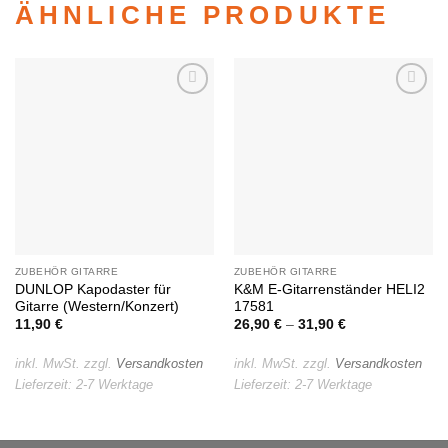
ÄHNLICHE PRODUKTE
Auf die
Auf die
Wunschliste
Wunschliste
ZUBEHÖR GITARRE
ZUBEHÖR GITARRE
DUNLOP Kapodaster für
K&M E-Gitarrenständer HELI2
Gitarre (Western/Konzert)
17581
11,90
€
26,90
€
–
31,90
€
inkl. MwSt.
zzgl.
Versandkosten
inkl. MwSt.
zzgl.
Versandkosten
Lieferzeit:
2-7 Werktage
Lieferzeit:
2-7 Werktage