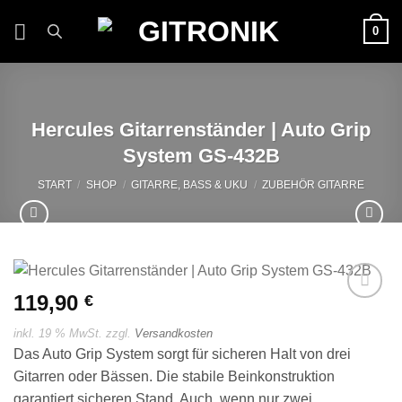
Zum
0
Inhalt
springen
Hercules Gitarrenständer | Auto Grip
System GS-432B
START
/
SHOP
/
GITARRE, BASS & UKU
/
ZUBEHÖR GITARRE
119,90
€
Auf die
Wunschliste
inkl. 19 % MwSt.
zzgl.
Versandkosten
Das Auto Grip System sorgt für sicheren Halt von drei
Gitarren oder Bässen. Die stabile Beinkonstruktion
garantiert sicheren Stand. Auch, wenn nur zwei