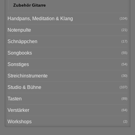
Zubehör Gitarre
Handpans, Meditation & Klang
(104)
Notenpulte
(21)
Schnäppchen
(17)
Songbooks
(55)
Sonstiges
(54)
Streichinstrumente
(30)
Studio & Bühne
(107)
Tasten
(89)
Verstärker
(64)
Workshops
(2)