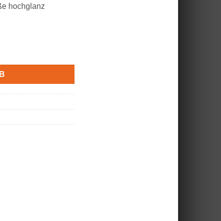
ße hochglanz
B