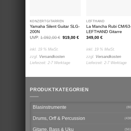
KONZERTGITARREN
LEFTHAND
Yamaha Silent Guitar SLG-
La Mancha Rubi CM/63
200N
LEFTHAND Gitarre
UVP:
1.092,00
€
Ursprünglicher
919,00
€
Aktueller
349,00
€
Preis
Preis
war:
ist:
inkl. 19 % MwSt.
inkl. 19 % MwSt.
1.092,00 €
919,00 €.
zzgl.
Versandkosten
zzgl.
Versandkosten
Lieferzeit:
2-7 Werktage
Lieferzeit:
2-7 Werktage
PRODUKTKATEGORIEN
Blasinstrumente
(80
Drums, Orff & Percussion
(438
Gitarre, Bass & Uku
(561