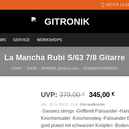
MO-FR 10-1
EWS
SERVICE
WORKSHOPS
La Mancha Rubi S/63 7/8 Gitarre
START
/
SHOP
/
GITARRE, BASS & UKU
/
KONZERTGITARREN
UVP:
379,00
Ursprünglic
345,00
Aktu
€
€
Preis
Prei
inkl. 19 % MwSt.
zzgl.
Versandkosten
war:
ist:
Auf die
-Savarez strings -Griffbrett Palisander -Hal
Wunschliste
379,00 €
345,
Knochensattel -Knochenstieg -Palisander 
gold plated mit schwarzen Knöpfen -Boden