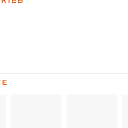
TRIEB
TE
Auf die
Auf die
e
Wunschliste
Wunschliste