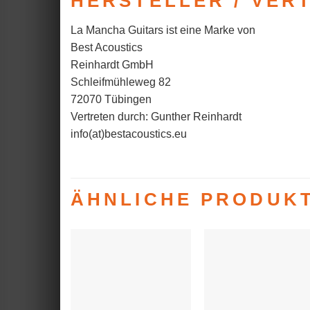
HERSTELLER / VER
La Mancha Guitars ist eine Marke von
Best Acoustics
Reinhardt GmbH
Schleifmühleweg 82
72070 Tübingen
Vertreten durch: Gunther Reinhardt
info(at)bestacoustics.eu
ÄHNLICHE PRODUK
Auf die
Auf die
Wunschliste
Wunschlist