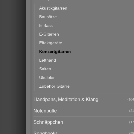
Akustikgitarren
Bausätze
E-Bass
E-Gitarren
Effektgeräte
Konzertgitarren
Lefthand
Saiten
Ukulelen
Zubehör Gitarre
Handpans, Meditation & Klang
(104
Notenpulte
(21
Schnäppchen
(17
Songbooks
(55