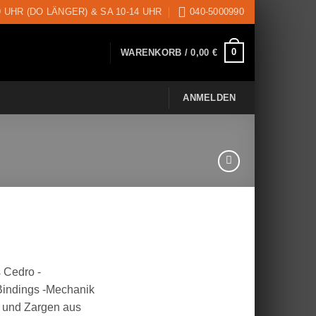
9 UHR (DO LÄNGER) & SA 10-14 UHR
040-5000990
0
WARENKORB /
0,00
€
ANMELDEN
her
eller
s
s Cedro -
00 €.
Bindings -Mechanik
 und Zargen aus