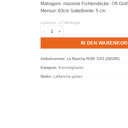
Mahagoni -massive Fichtendecke -7/8 Grö
Mensur: 63cm Sattelbreite: 5 cm
Lieferzeit:
2-7 Werktage
La Mancha Rubi S/63 7/8 Gitarre Menge
IN DEN WARENKOR
Artikelnummer:
La Mancha RUBI S/63 (260285)
Kategorie:
Konzertgitarren
Marke:
LaMancha guitars