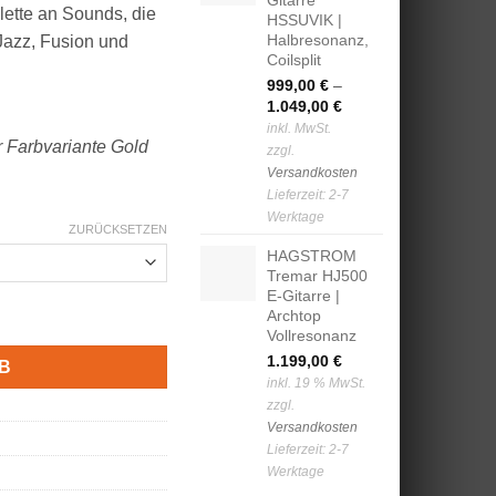
Gitarre
alette an Sounds, die
HSSUVIK |
Halbresonanz,
 Jazz, Fusion und
Coilsplit
999,00
€
–
1.049,00
€
inkl. MwSt.
r Farbvariante Gold
zzgl.
Versandkosten
Lieferzeit:
2-7
Werktage
ZURÜCKSETZEN
HAGSTROM
Tremar HJ500
E-Gitarre |
sonanz Menge
Archtop
Vollresonanz
1.199,00
€
B
inkl. 19 % MwSt.
zzgl.
Versandkosten
Lieferzeit:
2-7
Werktage