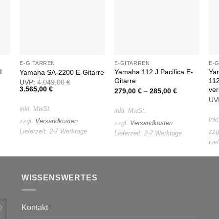
e
Wunschliste
Wunschliste
E-GITARREN
E-GITARREN
E-
I
Yamaha 112 J Pacifica E-
Yam
Yamaha SA-2200 E-Gitarre
Gitarre
11
UVP:
4.049,00
€
Ursprünglicher
3.565,00
€
Aktueller
ver
279,00
€
–
285,00
€
Preis
Preis
UV
war:
ist:
inkl. MwSt.
4.049,00 €
3.565,00 €.
inkl. MwSt.
ink
zzgl.
Versandkosten
zzgl.
Versandkosten
Lieferzeit:
2-7 Werktage
zzg
Lieferzeit:
2-7 Werktage
Lie
WISSENSWERTES
Kontakt
)