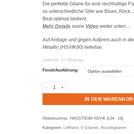
Die perfekte Gitarre für eine reichhaltige P
so unterschiedliche Stile wie Blues, Rock,
Beat optimal bedient.
Mehr Details
sowie
Video
weiter unten…
Auf Anfrage und gegen Aufpreis auch in de
Metallic (HSVIK90) lieferbar.
Lieferzeit:
2-7 Werktage
Finish/Ausführung:
HAGSTROM Viking E-Gitarre HSVIK | Halbre
IN DEN WARENKOR
Artikelnummer:
HAGSTROM HSVIK (L04 - 18)
Kategorien:
Lefthand
,
E-Gitarren
,
Akustikgitarren