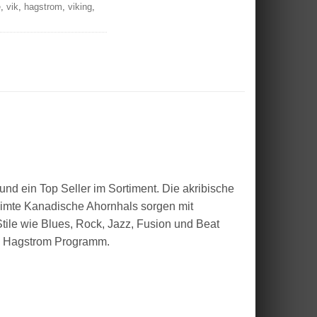
e
,
vik
,
hagstrom
,
viking
,
nd ein Top Seller im Sortiment. Die akribische
eimte Kanadische Ahornhals sorgen mit
Stile wie Blues, Rock, Jazz, Fusion und Beat
im Hagstrom Programm.