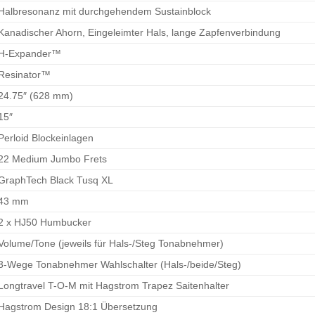
Halbresonanz mit durchgehendem Sustainblock
Kanadischer Ahorn, Eingeleimter Hals, lange Zapfenverbindung
H-Expander™
Resinator™
24.75″ (628 mm)
15″
Perloid Blockeinlagen
22 Medium Jumbo Frets
GraphTech Black Tusq XL
43 mm
2 x HJ50 Humbucker
Volume/Tone (jeweils für Hals-/Steg Tonabnehmer)
3-Wege Tonabnehmer Wahlschalter (Hals-/beide/Steg)
Longtravel T-O-M mit Hagstrom Trapez Saitenhalter
Hagstrom Design 18:1 Übersetzung