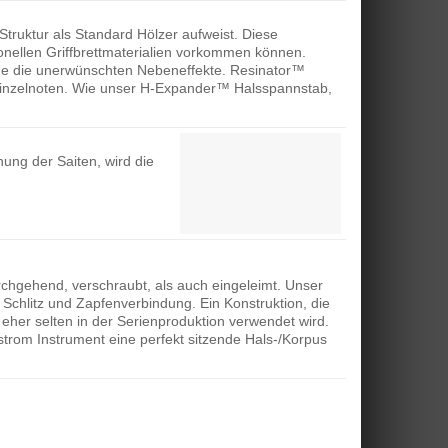
Struktur als Standard Hölzer aufweist. Diese
onellen Griffbrettmaterialien vorkommen können.
ohne die unerwünschten Nebeneffekte. Resinator™
ei Einzelnoten. Wie unser H-Expander™ Halsspannstab,
ung der Saiten, wird die
chgehend, verschraubt, als auch eingeleimt. Unser
) Schlitz und Zapfenverbindung. Ein Konstruktion, die
her selten in der Serienproduktion verwendet wird.
trom Instrument eine perfekt sitzende Hals-/Korpus