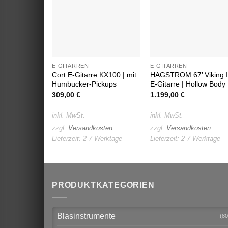
Wunschliste
Wunschlist
E-GITARREN
E-GITARREN
Cort E-Gitarre KX100 | mit
HAGSTROM 67’ Viking I
Humbucker-Pickups
E-Gitarre | Hollow Body
309,00
€
1.199,00
€
inkl. MwSt.
inkl. MwSt.
zzgl.
Versandkosten
zzgl.
Versandkosten
Lieferzeit:
2-7 Werktage
Lieferzeit:
2-7 Werktage
PRODUKTKATEGORIEN
Blasinstrumente
(80