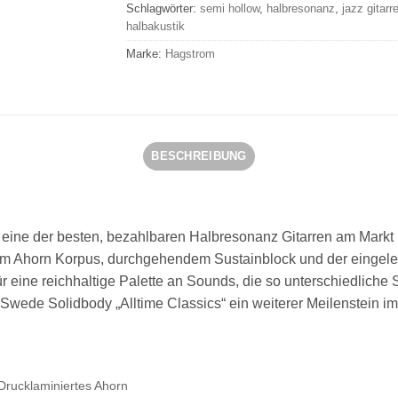
Schlagwörter:
semi hollow
,
halbresonanz
,
jazz gitarr
halbakustik
Marke:
Hagstrom
BESCHREIBUNG
d eine der besten, bezahlbaren Halbresonanz Gitarren am Markt u
tem Ahorn Korpus, durchgehendem Sustainblock und der eingel
r eine reichhaltige Palette an Sounds, die so unterschiedliche 
wede Solidbody „Alltime Classics“ ein weiterer Meilenstein 
Drucklaminiertes Ahorn