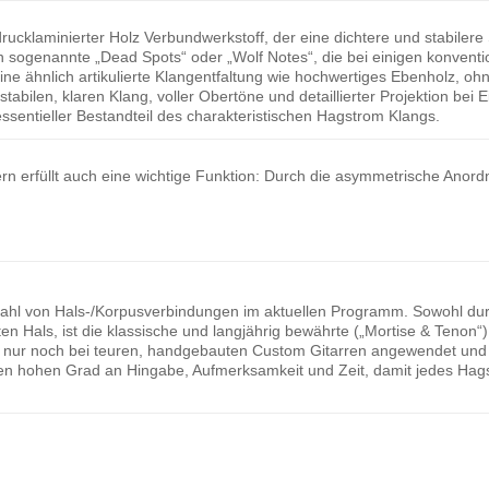
rucklaminierter Holz Verbundwerkstoff, der eine dichtere und stabilere 
 sogenannte „Dead Spots“ oder „Wolf Notes“, die bei einigen konventi
eine ähnlich artikulierte Klangentfaltung wie hochwertiges Ebenholz, 
 stabilen, klaren Klang, voller Obertöne und detaillierter Projektion b
essentieller Bestandteil des charakteristischen Hagstrom Klangs.
rn erfüllt auch eine wichtige Funktion: Durch die asymmetrische Anordn
zahl von Hals-/Korpusverbindungen im aktuellen Programm. Sowohl dur
en Hals, ist die klassische und langjährig bewährte („Mortise & Tenon“
 nur noch bei teuren, handgebauten Custom Gitarren angewendet und e
nen hohen Grad an Hingabe, Aufmerksamkeit und Zeit, damit jedes Hags