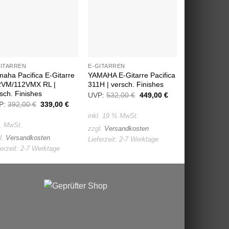
Wunschliste
Wunschliste
GITARREN
E-GITARREN
E-GITARREN
aha Pacifica E-Gitarre
YAMAHA E-Gitarre Pacifica
Ibanez Artc
2VM/112VMX RL |
311H | versch. Finishes
429,00
€
sch. Finishes
UVP:
532,00
€
Ursprünglicher
449,00
€
Aktueller
Preis
Preis
P:
392,00
€
Ursprünglicher
339,00
€
Aktueller
inkl. 19 % Mw
war:
ist:
Preis
Preis
inkl. 19 % MwSt.
532,00 €
449,00 €.
war:
ist:
zzgl.
Versand
l. MwSt.
392,00 €
339,00 €.
zzgl.
Versandkosten
Lieferzeit:
2-7
l.
Versandkosten
Lieferzeit:
2-7 Werktage
ferzeit:
2-7 Werktage