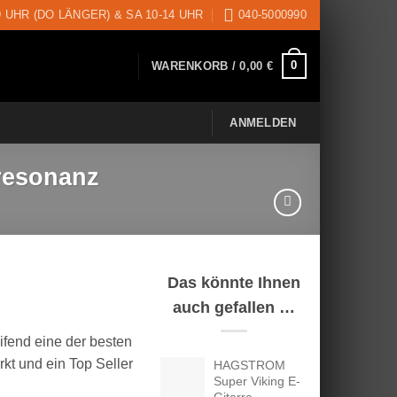
9 UHR (DO LÄNGER) & SA 10-14 UHR
040-5000990
0
WARENKORB /
0,00
€
ANMELDEN
resonanz
Das könnte Ihnen
auch gefallen …
eifend eine der besten
t und ein Top Seller
HAGSTROM
Super Viking E-