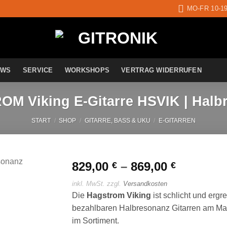
MO-FR 10-1
EWS
SERVICE
WORKSHOPS
VERTRAG WIDERRUFEN
M Viking E-Gitarre HSVIK | Halb
START
/
SHOP
/
GITARRE, BASS & UKU
/
E-GITARREN
829,00
–
869,00
€
€
inkl. MwSt.
zzgl.
Versandkosten
Auf die
Die
Hagstrom Viking
ist schlicht und ergr
Wunschliste
bezahlbaren Halbresonanz Gitarren am Mark
im Sortiment.