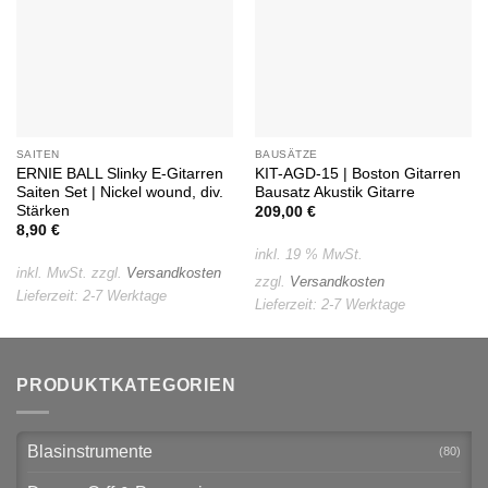
SAITEN
BAUSÄTZE
ERNIE BALL Slinky E-Gitarren
KIT-AGD-15 | Boston Gitarren
Saiten Set | Nickel wound, div.
Bausatz Akustik Gitarre
Stärken
209,00
€
8,90
€
inkl. 19 % MwSt.
inkl. MwSt.
zzgl.
Versandkosten
zzgl.
Versandkosten
Lieferzeit:
2-7 Werktage
Lieferzeit:
2-7 Werktage
PRODUKTKATEGORIEN
Blasinstrumente
(80)