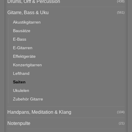
Drums, Orff & Percussion
(438)
Gitarre, Bass & Uku
(561)
Akustikgitarren
Bausätze
E-Bass
E-Gitarren
Effektgeräte
Konzertgitarren
Lefthand
Saiten
Ukulelen
Zubehör Gitarre
Handpans, Meditation & Klang
(104)
Notenpulte
(21)