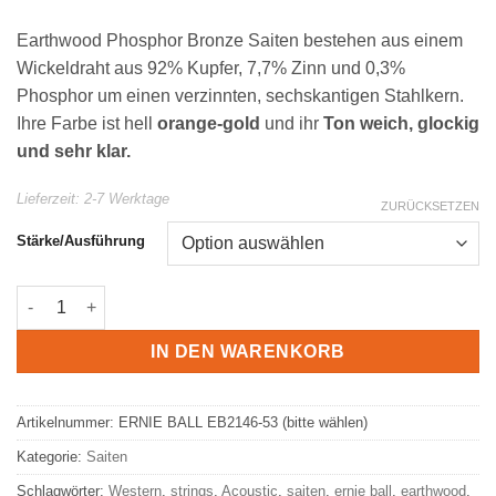
Earthwood Phosphor Bronze Saiten bestehen aus einem
Wickeldraht aus 92% Kupfer, 7,7% Zinn und 0,3%
Phosphor um einen verzinnten, sechskantigen Stahlkern.
Ihre Farbe ist hell
orange-gold
und ihr
Ton weich, glockig
und sehr klar.
Lieferzeit:
2-7 Werktage
ZURÜCKSETZEN
Stärke/Ausführung
ERNIE BALL Earthwood Akustik Gitarren-Saiten | Phosphor Br
IN DEN WARENKORB
Artikelnummer:
ERNIE BALL EB2146-53 (bitte wählen)
Kategorie:
Saiten
Schlagwörter:
Western
,
strings
,
Acoustic
,
saiten
,
ernie ball
,
earthwood
,