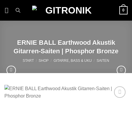
Zum
0
Inhalt
springen
ERNIE BALL Earthwood Akustik
Gitarren-Saiten | Phosphor Bronze
START
/
SHOP
/
GITARRE, BASS & UKU
/
SAITEN
Auf die
Wunschliste