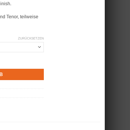
nish.
nd Tenor, teilweise
ZURÜCKSETZEN
Größen Menge
B