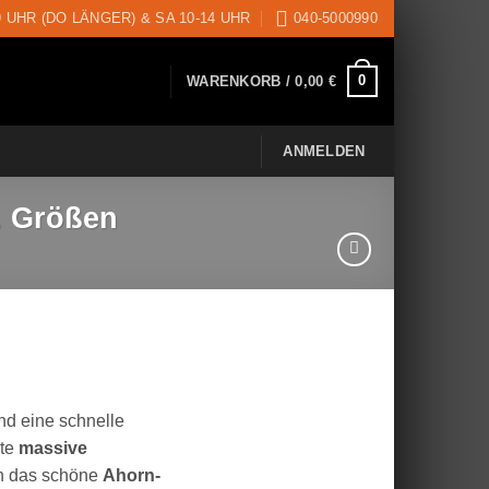
9 UHR (DO LÄNGER) & SA 10-14 UHR
040-5000990
0
WARENKORB /
0,00
€
ANMELDEN
. Größen
d eine schnelle
lte
massive
ch das schöne
Ahorn-