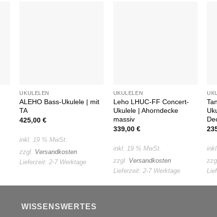
Auf die
Auf die
e
Wunschliste
Wunschliste
UKULELEN
UKULELEN
UK
ALEHO Bass-Ukulele | mit
Leho LHUC-FF Concert-
Ta
TA
Ukulele | Ahorndecke
Uku
massiv
De
425,00
€
339,00
€
23
inkl. 19 % MwSt.
inkl. 19 % MwSt.
ink
zzgl.
Versandkosten
zzgl.
Versandkosten
zzg
Lieferzeit:
2-7 Werktage
Lieferzeit:
2-7 Werktage
Lie
WISSENSWERTES