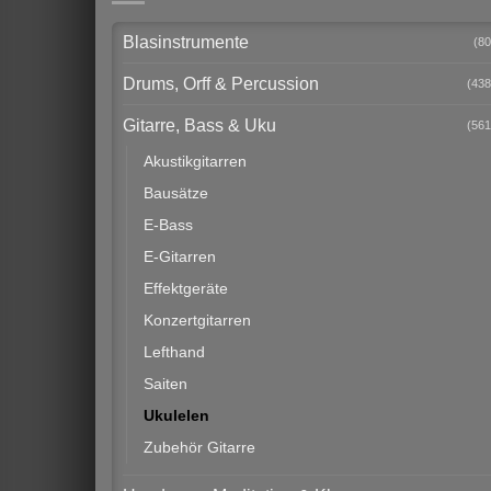
Blasinstrumente
(80
Drums, Orff & Percussion
(438
Gitarre, Bass & Uku
(561
Akustikgitarren
Bausätze
E-Bass
E-Gitarren
Effektgeräte
Konzertgitarren
Lefthand
Saiten
Ukulelen
Zubehör Gitarre