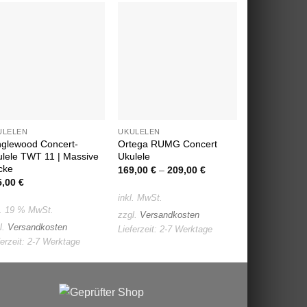
Auf die
Auf die
Wunschliste
Wunschliste
ULELEN
UKULELEN
UKULELEN
nglewood Concert-
Ortega RUMG Concert
Leho LHUT-
lele TWT 11 | Massive
Ukulele
Ukulele Ebon
cke
optional mit 
169,00
€
–
209,00
€
5,00
€
198,00
€
–
3
inkl. MwSt.
l. 19 % MwSt.
inkl. MwSt.
zzgl.
Versandkosten
l.
Versandkosten
zzgl.
Versand
Lieferzeit:
2-7 Werktage
ferzeit:
2-7 Werktage
Lieferzeit:
2-7