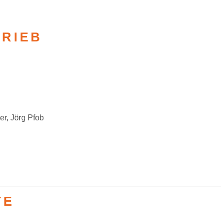
TRIEB
er, Jörg Pfob
TE