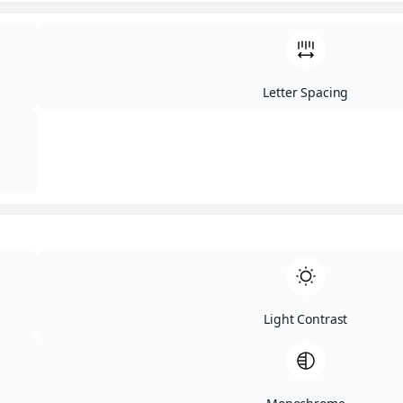
Klangbeispiele in Videoform
weiter unten auf der Seite…
Letter Spacing
Hier geht’s zu den Sensory-Modellen mit 10 Tönen…
Lieferzeit:
2-7 Werktage
MEINL Sonic Energy Sensory Handpan | 9 (8+1) Töne, C# Moll
IN DEN WARENKORB
Artikelnummer:
MEINL HPSTL 92 C# Moll 432Hz
Kategorien:
432Hz Handpans
,
Handpans
,
Handpans, Meditation &
Light Contrast
Klang
Schlagwörter:
sensory
,
meinl
,
handpan
,
432hz
,
edelstahl
,
432 hertz
,
stainless steel