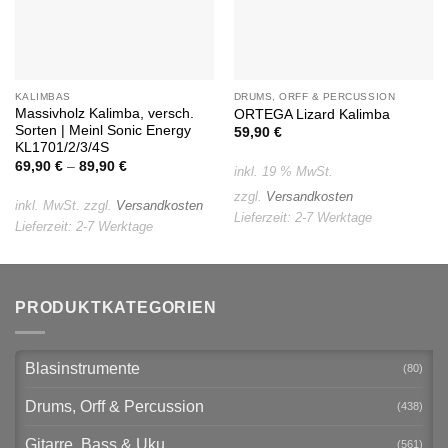
KALIMBAS
DRUMS, ORFF & PERCUSSION
Massivholz Kalimba, versch.
ORTEGA Lizard Kalimba
Sorten | Meinl Sonic Energy
59,90
€
KL1701/2/3/4S
69,90
€
–
89,90
€
inkl. 19 % MwSt.
zzgl.
Versandkosten
inkl. MwSt.
zzgl.
Versandkosten
Lieferzeit:
2-7 Werktage
Lieferzeit:
2-7 Werktage
PRODUKTKATEGORIEN
Blasinstrumente
(80)
Drums, Orff & Percussion
(438)
Gitarre, Bass & Uku
(561)