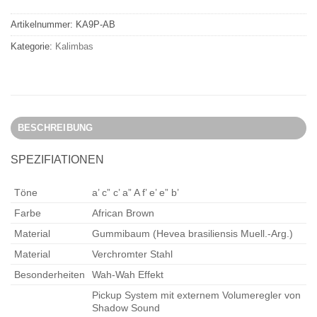
Artikelnummer:
KA9P-AB
Kategorie:
Kalimbas
BESCHREIBUNG
SPEZIFIATIONEN
Töne
a’ c” c’ a” A f’ e’ e” b’
Farbe
African Brown
Material
Gummibaum (Hevea brasiliensis Muell.-Arg.)
Material
Verchromter Stahl
Besonderheiten
Wah-Wah Effekt
Pickup System mit externem Volumeregler von
Shadow Sound