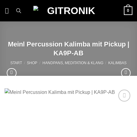
Zum
0
Inhalt
springen
Meinl Percussion Kalimba mit Pickup |
KA9P-AB
START
/
SHOP
/
HANDPANS, MEDITATION & KLANG
/
KALIMBAS
Auf die
Wunschliste