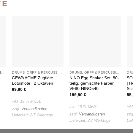
TE
Auf die
Auf die
e
Wunschliste
Wunschliste
DRUMS, ORFF & PERCUSSION
DRUMS, ORFF & PERCUSSION
DRUMS, ORFF & PERCUSSION
GEWA ACME Zugflöte
NINO Egg Shaker Set, 80-
SO
Lotusflöte | 2 Oktaven
teilig, gemischte Farben
| H
VE80-NINO540
Sch
69,80
€
199,90
€
55
inkl. 19 % MwSt.
inkl. 19 % MwSt.
ink
zzgl.
Versandkosten
zzgl.
Versandkosten
zzg
Lieferzeit:
2-7 Werktage
Lieferzeit:
2-7 Werktage
Lie