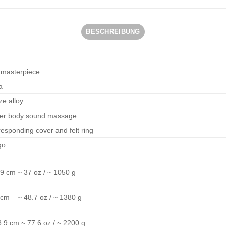
BESCHREIBUNG
 masterpiece
a
ze alloy
pper body sound massage
responding cover and felt ring
go
9.9 cm ~ 37 oz / ~ 1050 g
 cm – ~ 48.7 oz / ~ 1380 g
28.9 cm ~ 77.6 oz / ~ 2200 g