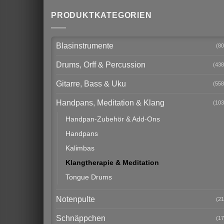
PRODUKTKATEGORIEN
Blasinstrumente
(80
Drums, Orff & Percussion
(438
Gitarre, Bass & Uku
(558
Handpans, Meditation & Klang
(103
Handpan-Zubehör & Add-Ons
Handpans
Kalimbas
Klangtherapie & Meditation
Tongue Drums
Notenpulte
(21
Schnäppchen
(17