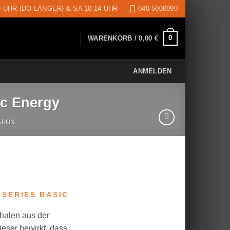
9 UHR (DO LÄNGER) & SA 10-14 UHR
040-5000990
0
WARENKORB /
0,00
€
ANMELDEN
ic Energy
ATION
her
eller
s
 SERIES BASIC
00 €.
halen aus der
eser bewirkt, dass