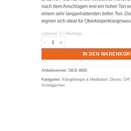
nach dem Anschlagen erst ein hoher Ton en
einem sehr langanhaltenden tiefen Ton. D
eignen sich ideal für Oberkörperklangmas
Lieferzeit:
2-7 Werktage
Basic Therapy Singing Bowl Set 3tlg.| Soni
IN DEN WARENKOR
Artikelnummer:
SB-E-4600
Kategorien:
Klangtherapie & Meditation
,
Drums, Orff
Schnäppchen