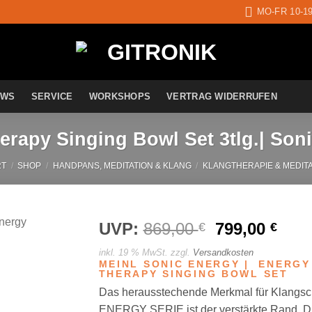
MO-FR 10-1
EWS
SERVICE
WORKSHOPS
VERTRAG WIDERRUFEN
erapy Singing Bowl Set 3tlg.| Son
RT
/
SHOP
/
HANDPANS, MEDITATION & KLANG
/
KLANGTHERAPIE & MEDIT
UVP:
869,00
Ursprünglic
799,00
Aktu
€
€
Preis
Prei
inkl. 19 % MwSt.
zzgl.
Versandkosten
war:
ist:
Auf die
MEINL SONIC ENERGY | ENERGY
Wunschliste
THERAPY SINGING BOWL SET
869,00 €
799,
Das herausstechende Merkmal für Klangsc
ENERGY SERIE ist der verstärkte Rand. Di