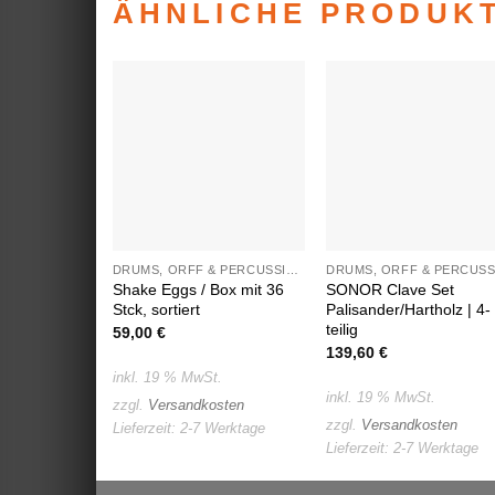
ÄHNLICHE PRODUK
Auf die
Auf die
Wunschliste
Wunschlist
DRUMS, ORFF & PERCUSSION
Shake Eggs / Box mit 36
SONOR Clave Set
Stck, sortiert
Palisander/Hartholz | 4-
teilig
59,00
€
139,60
€
inkl. 19 % MwSt.
inkl. 19 % MwSt.
zzgl.
Versandkosten
zzgl.
Versandkosten
Lieferzeit:
2-7 Werktage
Lieferzeit:
2-7 Werktage