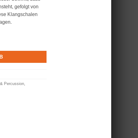
steht, gefolgt von
iese Klangschalen
sagen.
c Energy Menge
B
 & Percussion
,