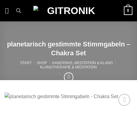
Zum
0
Inhalt
springen
planetarisch gestimmte Stimmgabeln –
Chakra Set
START
/
SHOP
/
HANDPANS, MEDITATION & KLANG
/
KLANGTHERAPIE & MEDITATION
Auf die
Wunschliste