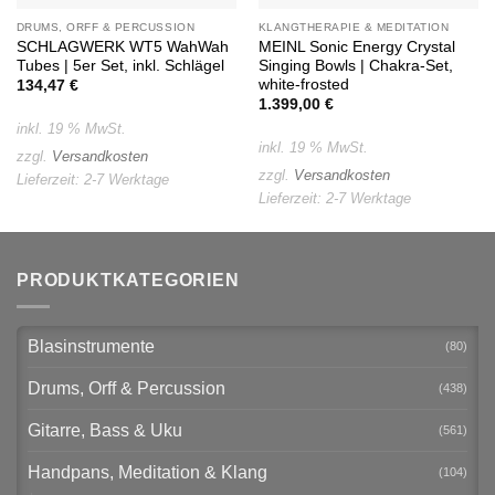
DRUMS, ORFF & PERCUSSION
KLANGTHERAPIE & MEDITATION
SCHLAGWERK WT5 WahWah
MEINL Sonic Energy Crystal
Tubes | 5er Set, inkl. Schlägel
Singing Bowls | Chakra-Set,
white-frosted
134,47
€
1.399,00
€
inkl. 19 % MwSt.
inkl. 19 % MwSt.
zzgl.
Versandkosten
zzgl.
Versandkosten
Lieferzeit:
2-7 Werktage
Lieferzeit:
2-7 Werktage
PRODUKTKATEGORIEN
Blasinstrumente
(80)
Drums, Orff & Percussion
(438)
Gitarre, Bass & Uku
(561)
Handpans, Meditation & Klang
(104)