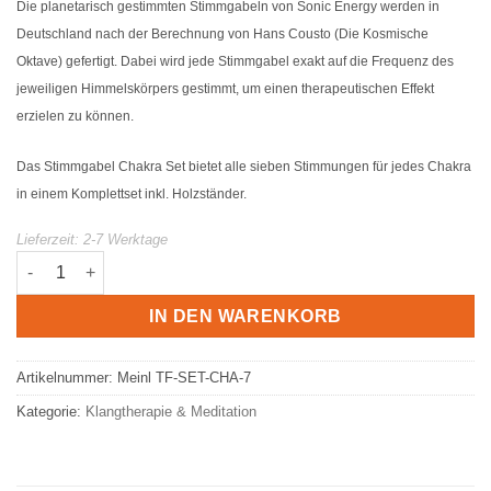
Die planetarisch gestimmten Stimmgabeln von Sonic Energy werden in
Deutschland nach der Berechnung von Hans Cousto (Die Kosmische
Oktave) gefertigt. Dabei wird jede Stimmgabel exakt auf die Frequenz des
jeweiligen Himmelskörpers gestimmt, um einen therapeutischen Effekt
erzielen zu können.
Das Stimmgabel Chakra Set bietet alle sieben Stimmungen für jedes Chakra
in einem Komplettset inkl. Holzständer.
Lieferzeit:
2-7 Werktage
planetarisch gestimmte Stimmgabeln - Chakra Set Menge
IN DEN WARENKORB
Artikelnummer:
Meinl TF-SET-CHA-7
Kategorie:
Klangtherapie & Meditation