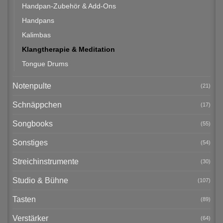
Handpan-Zubehör & Add-Ons
Handpans
Kalimbas
Klangtherapie & Meditation
Tongue Drums
Notenpulte
(21)
Schnäppchen
(17)
Songbooks
(55)
Sonstiges
(54)
Streichinstrumente
(30)
Studio & Bühne
(107)
Tasten
(89)
Verstärker
(64)