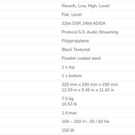
Reverb, Low, High, Level
Pair, Level
32bit DSP, 24bit AD/DA
Protocol 5.0, Audio Streaming
Polypropylene
Black Textured
Powder coated steel
1 x top
1 x bottom
320 mm x 240 mm x 290 mm
12.59 in x 9.45 in x 11.42 in
7.5 kg
16.53 lb
1 A max
100 – 240 V~, 50 / 60 Hz
150 W