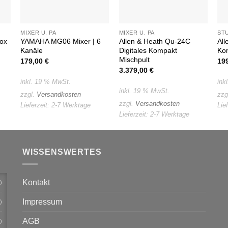
MIXER U. PA
MIXER U. PA
ST
ox
YAMAHA MG06 Mixer | 6
Allen & Heath Qu-24C
Al
Kanäle
Digitales Kompakt
Ko
Mischpult
179,00
€
19
3.379,00
€
inkl. 19 % MwSt.
ink
inkl. 19 % MwSt.
zzgl.
Versandkosten
zzg
zzgl.
Versandkosten
Lieferzeit:
2-7 Werktage
Lie
Lieferzeit:
2-7 Werktage
WISSENSWERTES
Kontakt
)
Impressum
)
AGB
)