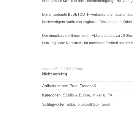
ebenfalls für Mikrofon-/Instrumenteneingänge zur Verfü
Die eingebaute BLUETOOTH-Verbindung ermöglicht da
hochwertigem Audio von tragbaren Geräten ohne Kabel.
Der eingebaute Lithium-Ionen-Akku bietet bis zu 10 St
Nutzung ohne Netzstrom, für maximale Freiheit bei der
Lieferzeit:
2-7 Werktage
Nicht vorrätig
Artikelnummer:
Proel FreeoneX
Kategorien:
Studio & Bühne
,
Mixer u. PA
Schlagwörter:
akku
,
bluetoothbox
,
proel