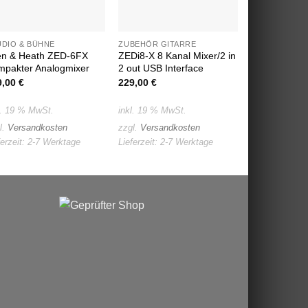
UDIO & BÜHNE
ZUBEHÖR GITARRE
STUDIO & BÜ
len & Heath ZED-6FX
ZEDi8-X 8 Kanal Mixer/2 in
TASCAM 24-S
mpakter Analogmixer
2 out USB Interface
Portastudio
9,00
€
229,00
€
599,99
€
l. 19 % MwSt.
inkl. 19 % MwSt.
inkl. 19 % Mw
l.
Versandkosten
zzgl.
Versandkosten
zzgl.
Versand
ferzeit:
2-7 Werktage
Lieferzeit:
2-7 Werktage
Lieferzeit:
2-7