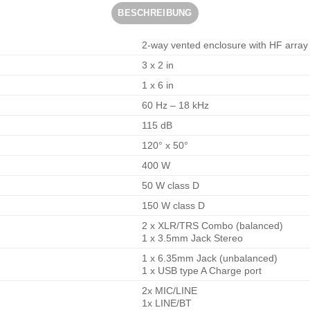
BESCHREIBUNG
2-way vented enclosure with HF array
3 x 2 in
1 x 6 in
60 Hz – 18 kHz
115 dB
120° x 50°
400 W
50 W class D
150 W class D
2 x XLR/TRS Combo (balanced)
1 x 3.5mm Jack Stereo
1 x 6.35mm Jack (unbalanced)
1 x USB type A Charge port
2x MIC/LINE
1x LINE/BT