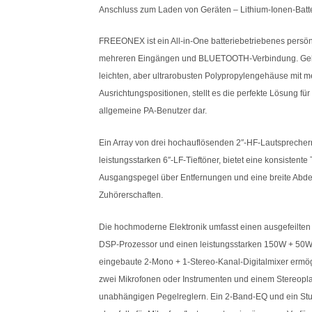
Anschluss zum Laden von Geräten – Lithium-Ionen-Batte
FREEONEX ist ein All-in-One batteriebetriebenes persö
mehreren Eingängen und BLUETOOTH-Verbindung. Geho
leichten, aber ultrarobusten Polypropylengehäuse mit 
Ausrichtungspositionen, stellt es die perfekte Lösung fü
allgemeine PA-Benutzer dar.
Ein Array von drei hochauflösenden 2″-HF-Lautsprecher
leistungsstarken 6″-LF-Tieftöner, bietet eine konsistent
Ausgangspegel über Entfernungen und eine breite Abd
Zuhörerschaften.
Die hochmoderne Elektronik umfasst einen ausgefeilten 
DSP-Prozessor und einen leistungsstarken 150W + 50W 
eingebaute 2-Mono + 1-Stereo-Kanal-Digitalmixer ermög
zwei Mikrofonen oder Instrumenten und einem Stereoplay
unabhängigen Pegelreglern. Ein 2-Band-EQ und ein S