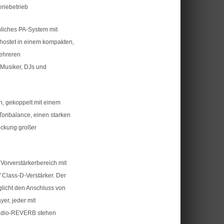
riebetrieb
nliches PA-System mit
stet in einem kompakten,
mehreren
r Musiker, DJs und
n, gekoppelt mit einem
e Tonbalance, einen starken
eckung großer
Vorverstärkerbereich mit
Class-D-Verstärker. Der
licht den Anschluss von
er, jeder mit
tudio-REVERB stehen