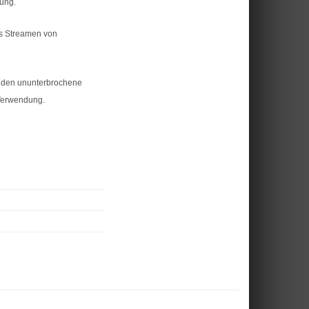
gung.
s Streamen von
unden ununterbrochene
 Verwendung.