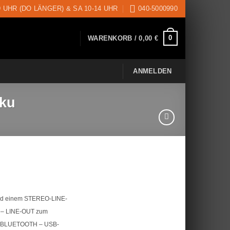
9 UHR (DO LÄNGER) & SA 10-14 UHR
040-5000990
0
WARENKORB /
0,00
€
ANMELDEN
ku
 und einem STEREO-LINE-
L – LINE-OUT zum
reo-BLUETOOTH – USB-