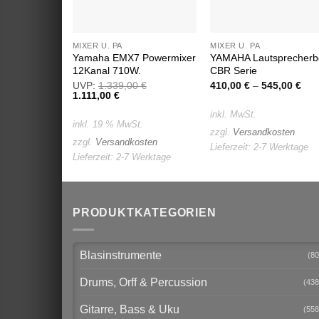
MIXER U. PA
MIXER U. PA
Yamaha EMX7 Powermixer
YAMAHA Lautsprecherb
12Kanal 710W.
CBR Serie
UVP:
1.339,00
€
410,00
€
–
545,00
€
Ursprünglicher
1.111,00
€
Aktueller
Preis
Preis
inkl. MwSt.
war:
ist:
inkl. 19 % MwSt.
1.339,00 €
1.111,00 €.
zzgl.
Versandkosten
zzgl.
Versandkosten
Lieferzeit:
2-7 Werktage
Lieferzeit:
2-7 Werktage
PRODUKTKATEGORIEN
Blasinstrumente
(80
Drums, Orff & Percussion
(438
Gitarre, Bass & Uku
(558