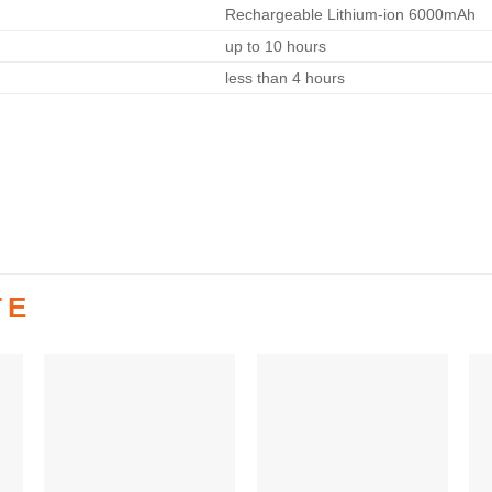
Rechargeable Lithium-ion 6000mAh
up to 10 hours
less than 4 hours
TE
Auf die
Auf die
e
Wunschliste
Wunschliste