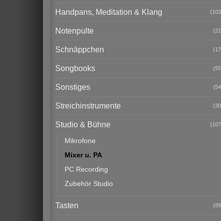
Handpans, Meditation & Klang
(103
Notenpulte
(21
Schnäppchen
(17
Songbooks
(55
Sonstiges
(54
Streichinstrumente
(30
Studio & Bühne
(107
Mikrofone
Mixer u. PA
PC Recording
Zubehör Studio
Tasten
(89