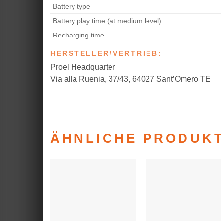
Battery type
Battery play time (at medium level)
Recharging time
HERSTELLER/VERTRIEB:
Proel Headquarter
Via alla Ruenia, 37/43, 64027 Sant’Omero TE
ÄHNLICHE PRODUK
Auf die
Auf die
Wunschliste
Wunschlist