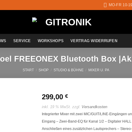
MO-FR 10-1
EWS
SERVICE
WORKSHOPS
VERTRAG WIDERRUFEN
roel FREEONEX Bluetooth Box |Ak
START
/
SHOP
/
STUDIO & BÜHNE
/
MIXER U. PA
299,00
€
inkl. 19 % MwSt.
zzgl.
Versandkosten
Auf die
Integrierter Mixer mit zwei MIC/GUIT/LINE-Eingängen
Wunschliste
Eingang – Zwei-Band-EQ für Kanal 1/2 – Digitaler HAL
Anschließen eines zusätzlichen Lautsprechers – Ste