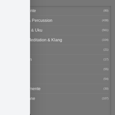
Blasinstrumente
(80)
Drums, Orff & Percussion
(438)
Gitarre, Bass & Uku
(561)
Handpans, Meditation & Klang
(104)
Notenpulte
(21)
Schnäppchen
(17)
Songbooks
(55)
Sonstiges
(54)
Streichinstrumente
(30)
Studio & Bühne
(107)
Mikrofone
Mixer u. PA