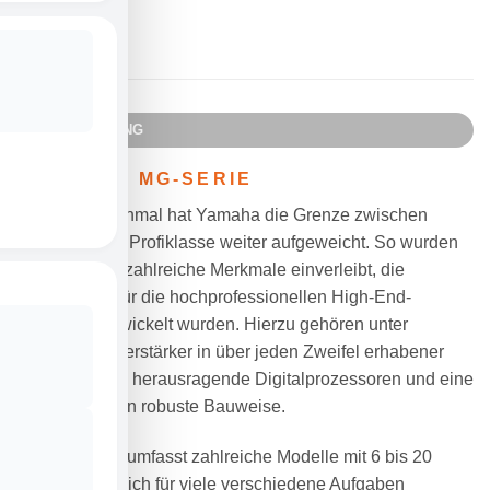
Marke:
Yamaha
BESCHREIBUNG
YAMAHAS MG-SERIE
Und wieder einmal hat Yamaha die Grenze zwischen
Kompakt- und Profiklasse weiter aufgeweicht. So wurden
der MG-Serie zahlreiche Merkmale einverleibt, die
ursprünglich für die hochprofessionellen High-End-
Konsolen entwickelt wurden. Hierzu gehören unter
anderem Vorverstärker in über jeden Zweifel erhabener
Studioqualität, herausragende Digitalprozessoren und eine
ausgesprochen robuste Bauweise.
Die MG-Serie umfasst zahlreiche Modelle mit 6 bis 20
Kanälen, die sich für viele verschiedene Aufgaben