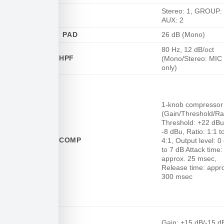
Stereo: 1, GROUP: 
BUS
AUX: 2
PAD
26 dB (Mono)
80 Hz, 12 dB/oct
HPF
(Mono/Stereo: MIC
only)
1-knob compressor
(Gain/Threshold/Ra
Threshold: +22 dBu
-8 dBu, Ratio: 1:1 t
COMP
4:1, Output level: 0
to 7 dB Attack time:
approx. 25 msec,
Release time: appr
300 msec
Gain: +15 dB/-15 d