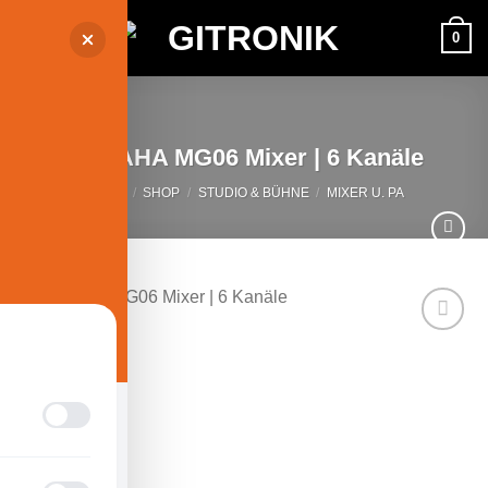
Zum
0
Inhalt
springen
YAMAHA MG06 Mixer | 6 Kanäle
START
/
SHOP
/
STUDIO & BÜHNE
/
MIXER U. PA
Auf die
Wunschliste