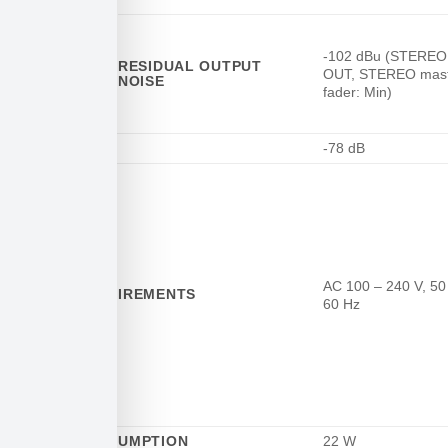
HUM &
NOISE
LEVEL
-102 dBu (STEREO
RESIDUAL OUTPUT
OUT, STEREO mas
NOISE
fader: Min)
CROSSTALK
-78 dB
AC 100 – 240 V, 50 
POWER REQUIREMENTS
60 Hz
POWER CONSUMPTION
22 W