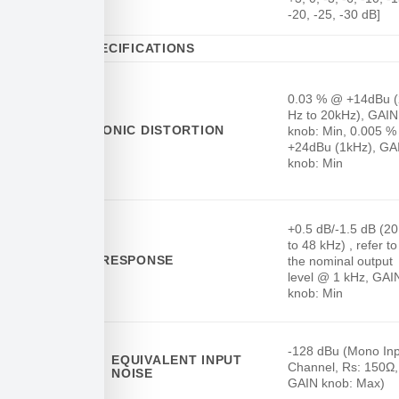
-20, -25, -30 dB]
GENERAL SPECIFICATIONS
0.03 % @ +14dBu 
Hz to 20kHz), GAIN
TOTAL HARMONIC DISTORTION
knob: Min, 0.005 
+24dBu (1kHz), GA
knob: Min
+0.5 dB/-1.5 dB (2
to 48 kHz) , refer to
FREQUENCY RESPONSE
the nominal output
level @ 1 kHz, GAI
knob: Min
-128 dBu (Mono In
EQUIVALENT INPUT
Channel, Rs: 150Ω,
NOISE
GAIN knob: Max)