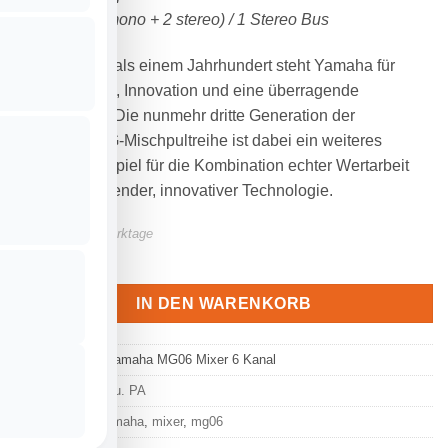
Eingänge (2 mono + 2 stereo) / 1 Stereo Bus
Seit nunmehr als einem Jahrhundert steht Yamaha für
Kunstfertigkeit, Innovation und eine überragende
Verarbeitung. Die nunmehr dritte Generation der
bewährten MG-Mischpultreihe ist dabei ein weiteres
perfektes Beispiel für die Kombination echter Wertarbeit
mit herausragender, innovativer Technologie.
Lieferzeit:
2-7 Werktage
YAMAHA MG06 Mixer | 6 Kanäle Menge
IN DEN WARENKORB
Artikelnummer:
yamaha MG06 Mixer 6 Kanal
Kategorie:
Mixer u. PA
Schlagwörter:
yamaha
,
mixer
,
mg06