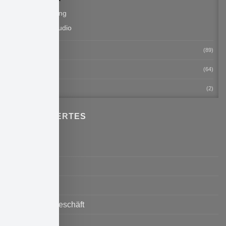
PC Recording
Zubehör Studio
Tasten
(89)
Verstärker
(64)
Workshops
(2)
WISSENSWERTES
Kontakt
Impressum
AGB
Unser Ladengeschäft
Service