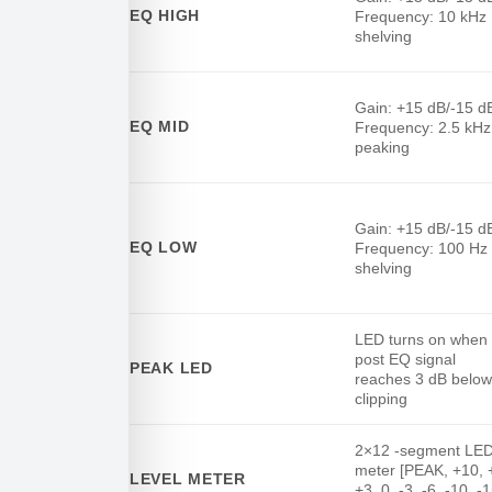
EQ HIGH
Frequency: 10 kHz
INPUT
shelving
CHANNEL
FUNCTION
Gain: +15 dB/-15 d
EQ MID
Frequency: 2.5 kHz
peaking
Gain: +15 dB/-15 d
EQ LOW
Frequency: 100 Hz
shelving
LED turns on when
post EQ signal
PEAK LED
reaches 3 dB below
clipping
2×12 -segment LE
meter [PEAK, +10, 
LEVEL METER
+3, 0, -3, -6, -10, -1