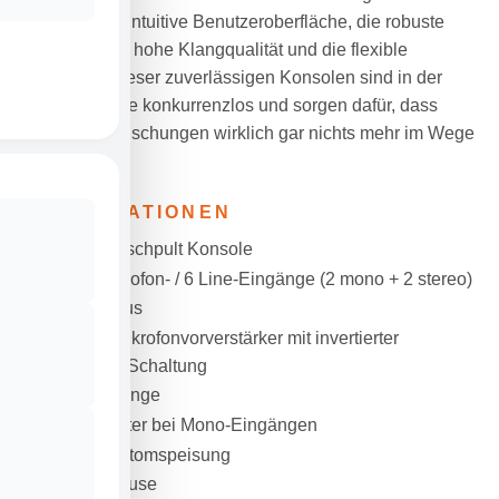
anbieten. Die intuitive Benutzeroberfläche, die robuste
Bauweise, die hohe Klangqualität und die flexible
Konzeption dieser zuverlässigen Konsolen sind in der
Kompaktklasse konkurrenzlos und sorgen dafür, dass
großartigen Mischungen wirklich gar nichts mehr im Wege
stehen sollte.
SPEZIFIKATIONEN
6-Kanal Mischpult Konsole
Max. 2 Mikrofon- / 6 Line-Eingänge (2 mono + 2 stereo)
1 Stereo Bus
“D-PRE” Mikrofonvorverstärker mit invertierter
Darlington Schaltung
XLR Ausgänge
PAD Schalter bei Mono-Eingängen
+48V Phantomspeisung
Metallgehäuse