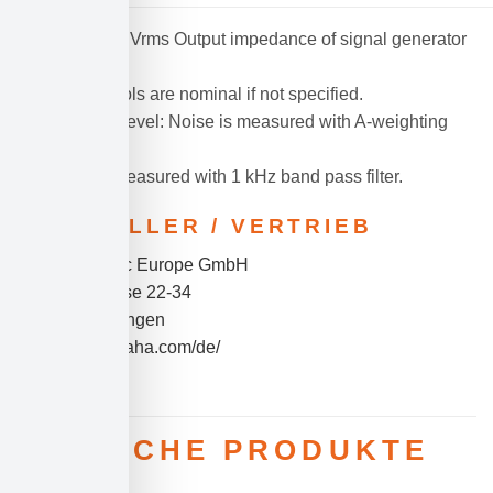
0 dBu = 0.775 Vrms Output impedance of signal generator
(Rs) = 150Ω
All level controls are nominal if not specified.
Hum & noise level: Noise is measured with A-weighting
filter.
Crosstalk： Measured with 1 kHz band pass filter.
HERSTELLER / VERTRIEB
Yamaha Music Europe GmbH
Siemensstrasse 22-34
D-25462 Rellingen
https://de.yamaha.com/de/
ÄHNLICHE PRODUKTE