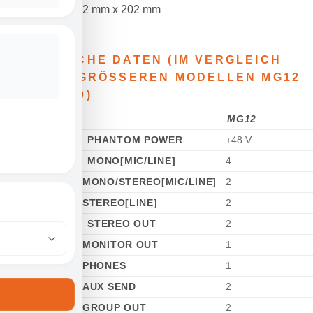
149 mm x 62 mm x 202 mm
0.9 kg
TECHNISCHE DATEN (IM VERGLEICH
MIT DEN GRÖSSEREN MODELLEN MG12 U
ND MG10)
MG12
I/O
PHANTOM POWER
+48 V
MONO[MIC/LINE]
4
INPUT
MONO/STEREO[MIC/LINE]
2
CHANNELS
STEREO[LINE]
2
STEREO OUT
2
MONITOR OUT
1
OUTPUT
PHONES
1
CHANNELS
AUX SEND
2
GROUP OUT
2