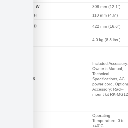
W
308 mm (12.1″)
H
118 mm (4.6″)
DIMENSIONS
D
422 mm (16.6″)
NET WEIGHT
4.0 kg (8.8 lbs.)
Included Accessory
Owner’s Manual,
Technical
ACCESSORIES
Specifications, AC
power cord, Option
Accessory: Rack-
mount kit RK-MG12
Operating
OTHERS
Temperature: 0 to
+40˚C