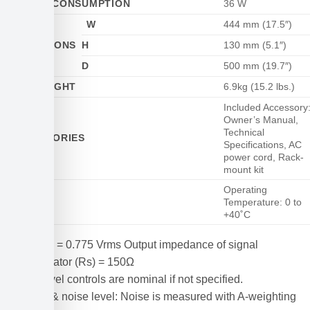
POWER CONSUMPTION
36 W
W
444 mm (17.5″)
DIMENSIONS
H
130 mm (5.1″)
D
500 mm (19.7″)
NET WEIGHT
6.9kg (15.2 lbs.)
Included Accessory
Owner’s Manual,
Technical
ACCESSORIES
Specifications, AC
power cord, Rack-
mount kit
Operating
OTHERS
Temperature: 0 to
+40˚C
0 dBu = 0.775 Vrms Output impedance of signal
generator (Rs) = 150Ω
All level controls are nominal if not specified.
Hum & noise level: Noise is measured with A-weighting