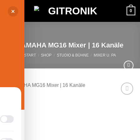
Zum
0
Inhalt
springen
YAMAHA MG16 Mixer | 16 Kanäle
START
/
SHOP
/
STUDIO & BÜHNE
/
MIXER U. PA
Auf die
Wunschliste