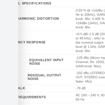
GENERAL SPECIFICATIONS
0.03 % @ +14dBu 
Hz to 20kHz), GAIN
TOTAL HARMONIC DISTORTION
knob: Min, 0.005 
+24dBu (1kHz), GA
knob: Min
+0.5 dB/-1.5 dB (2
to 48 kHz) , refer to
FREQUENCY RESPONSE
the nominal output
level @ 1 kHz, GAI
knob: Min
-128 dBu (Mono In
EQUIVALENT INPUT
Channel, Rs: 150Ω,
NOISE
HUM &
GAIN knob: Max)
NOISE
LEVEL
-102 dBu (STEREO
RESIDUAL OUTPUT
OUT, STEREO mas
NOISE
fader: Min)
CROSSTALK
-78 dB
AC 100 – 240 V, 50 
POWER REQUIREMENTS
60 Hz