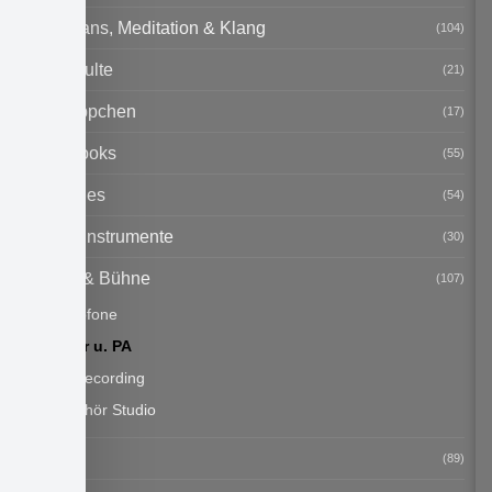
Handpans, Meditation & Klang
(104)
Notenpulte
(21)
Schnäppchen
(17)
Songbooks
(55)
Sonstiges
(54)
Streichinstrumente
(30)
Studio & Bühne
(107)
Mikrofone
Mixer u. PA
PC Recording
Zubehör Studio
Tasten
(89)