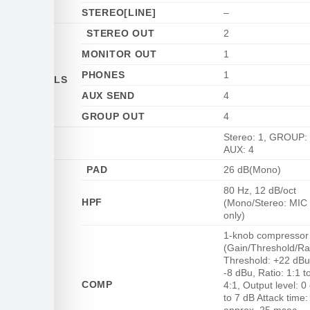
STEREO[LINE]
–
STEREO OUT
2
MONITOR OUT
1
OUTPUT
PHONES
1
CHANNELS
AUX SEND
4
GROUP OUT
4
Stereo: 1, GROUP: 
BUS
AUX: 4
PAD
26 dB(Mono)
80 Hz, 12 dB/oct
HPF
(Mono/Stereo: MIC
only)
1-knob compressor
(Gain/Threshold/Ra
Threshold: +22 dBu
-8 dBu, Ratio: 1:1 t
COMP
4:1, Output level: 0
to 7 dB Attack time: