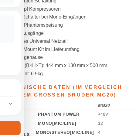
Darlington Schaltung
1-Knopf Kompressoren
PAD Schalter bei Mono-Eingängen
+48V Phantomspeisung
XLR Ausgänge
Internes Universal Netzteil
Rack Mount Kit im Lieferumfang
Metallgehäuse
Maße (B×H×T): 444 mm x 130 mm x 500 mm
Gewicht: 6.9kg
TECHNISCHE DATEN (IM VERGLEICH
MIT DEM GROSSEN BRUDER MG20)
MG20
I/O
PHANTOM POWER
+48V
MONO[MIC/LINE]
12
INPUT
MONO/STEREO[MIC/LINE]
4
CHANNELS