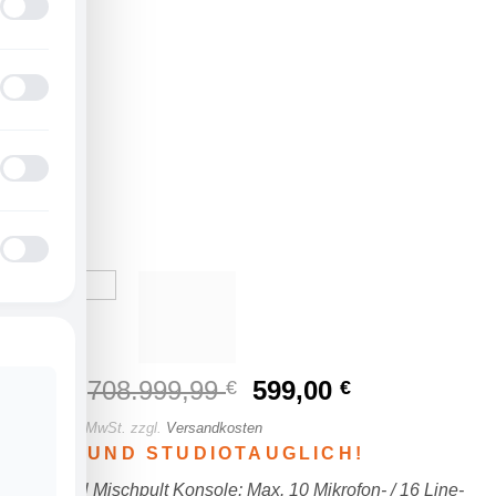
UVP:
708.999,99
Ursprünglicher
599,00
Aktueller
€
€
Preis
Preis
inkl. 19 % MwSt.
zzgl.
Versandkosten
war:
ist:
LIVE- UND STUDIOTAUGLICH!
708.999,99 €
599,00 €.
16-Kanal Mischpult Konsole: Max. 10 Mikrofon- / 16 Line-