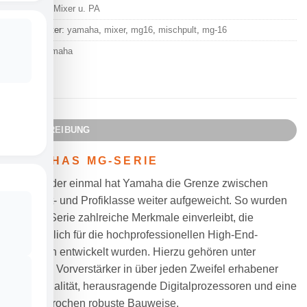
Kategorie:
Mixer u. PA
Schlagwörter:
yamaha
,
mixer
,
mg16
,
mischpult
,
mg-16
Marke:
Yamaha
BESCHREIBUNG
YAMAHAS MG-SERIE
Und wieder einmal hat Yamaha die Grenze zwischen
Kompakt- und Profiklasse weiter aufgeweicht. So wurden
der MG-Serie zahlreiche Merkmale einverleibt, die
ursprünglich für die hochprofessionellen High-End-
Konsolen entwickelt wurden. Hierzu gehören unter
anderem Vorverstärker in über jeden Zweifel erhabener
Studioqualität, herausragende Digitalprozessoren und eine
ausgesprochen robuste Bauweise.