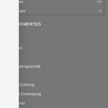
Verstärker
(64)
Workshops
(2)
WISSENSWERTES
Kontakt
Impressum
AGB
Unser Ladengeschäft
Service
Versand+Zahlung
Umwelt & Entsorgung
Datenschutz