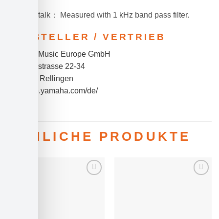
filter.
Crosstalk： Measured with 1 kHz band pass filter.
HERSTELLER / VERTRIEB
Yamaha Music Europe GmbH
Siemensstrasse 22-34
D-25462 Rellingen
https://de.yamaha.com/de/
ÄHNLICHE PRODUKTE
Auf die
Auf die
Wunschliste
Wunschliste