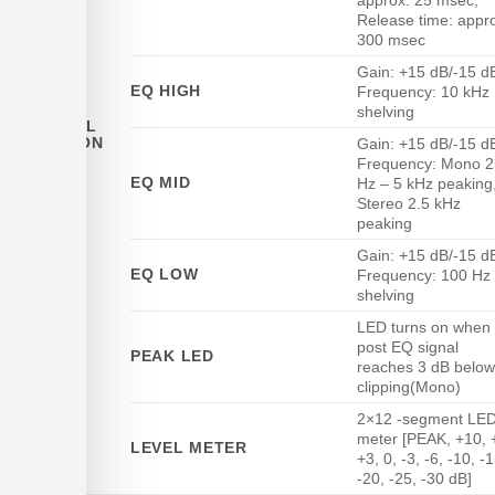
approx. 25 msec,
Release time: appr
300 msec
Gain: +15 dB/-15 d
EQ HIGH
Frequency: 10 kHz
INPUT
shelving
CHANNEL
FUNCTION
Gain: +15 dB/-15 d
Frequency: Mono 
EQ MID
Hz – 5 kHz peaking
Stereo 2.5 kHz
peaking
Gain: +15 dB/-15 d
EQ LOW
Frequency: 100 Hz
shelving
LED turns on when
post EQ signal
PEAK LED
reaches 3 dB below
clipping(Mono)
2×12 -segment LE
meter [PEAK, +10, 
LEVEL METER
+3, 0, -3, -6, -10, -1
-20, -25, -30 dB]