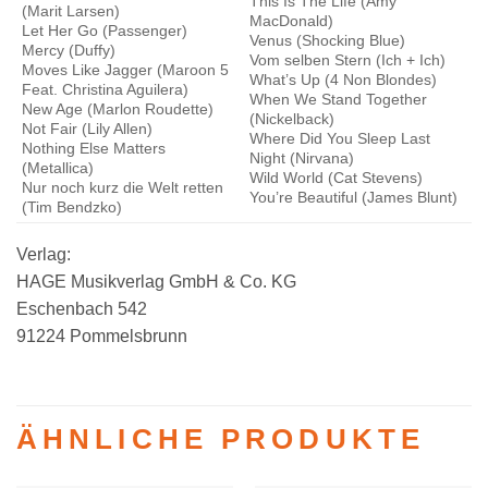
This Is The Life (Amy
(Marit Larsen)
MacDonald)
Let Her Go (Passenger)
Venus (Shocking Blue)
Mercy (Duffy)
Vom selben Stern (Ich + Ich)
Moves Like Jagger (Maroon 5
What’s Up (4 Non Blondes)
Feat. Christina Aguilera)
When We Stand Together
New Age (Marlon Roudette)
(Nickelback)
Not Fair (Lily Allen)
Where Did You Sleep Last
Nothing Else Matters
Night (Nirvana)
(Metallica)
Wild World (Cat Stevens)
Nur noch kurz die Welt retten
You’re Beautiful (James Blunt)
(Tim Bendzko)
Verlag:
HAGE Musikverlag GmbH & Co. KG
Eschenbach 542
91224 Pommelsbrunn
ÄHNLICHE PRODUKTE