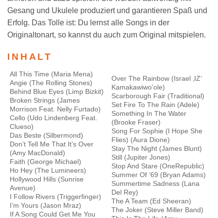
Gesang und Ukulele produziert und garantieren Spaß und
Erfolg. Das Tolle ist: Du lernst alle Songs in der
Originaltonart, so kannst du auch zum Original mitspielen.
INHALT
All This Time (Maria Mena)
Over The Rainbow (Israel ‚IZ‘
Angie (The Rolling Stones)
Kamakawiwo’ole)
Behind Blue Eyes (Limp Bizkit)
Scarborough Fair (Traditional)
Broken Strings (James
Set Fire To The Rain (Adele)
Morrison Feat. Nelly Furtado)
Something In The Water
Cello (Udo Lindenberg Feat.
(Brooke Fraser)
Clueso)
Song For Sophie (I Hope She
Das Beste (Silbermond)
Flies) (Aura Dione)
Don’t Tell Me That It’s Over
Stay The Night (James Blunt)
(Amy MacDonald)
Still (Jupiter Jones)
Faith (George Michael)
Stop And Stare (OneRepublic)
Ho Hey (The Lumineers)
Summer Of ’69 (Bryan Adams)
Hollywood Hills (Sunrise
Summertime Sadness (Lana
Avenue)
Del Rey)
I Follow Rivers (Triggerfinger)
The A Team (Ed Sheeran)
I’m Yours (Jason Mraz)
The Joker (Steve Miller Band)
If A Song Could Get Me You