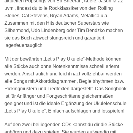
aktuellen Popsongs von Ed Sheeran, Adele, Jason Mraz
uvm., findest du tolle Rockklassiker von den Rolling
Stones, Cat Stevens, Bryan Adams, Metallica u.a.
Zusammen mit den Hits deutscher Superstars wie
Silbermond, Udo Lindenberg oder Tim Bendzko machen
sie das Buch abwechslungsreich und garantiert
lagerfeuertauglich!
Mit der bewährten „Let‘s Play Ukulele“-Methode können
alle Stücke auch ohne Notenkenntnisse schnell erlernt
werden. Anschaulich und leicht nachvollziehbar werden
alle Songs mit Akkorddiagrammen, Begleitrhythmen bzw.
Pickingmustern und Liedtexten dargestellt. Das Songbook
ist für Anfänger und Fortgeschrittene gleichermaßen
geeignet und ist die ideale Ergänzung der Ukulelenschule
„Let‘s Play Ukulele“. Einfach aufschlagen und losspielen!
Auf den zwei beiliegenden CDs kannst du dir die Stücke
anhören und dazu spielen. Sie wurden aufwendig mit