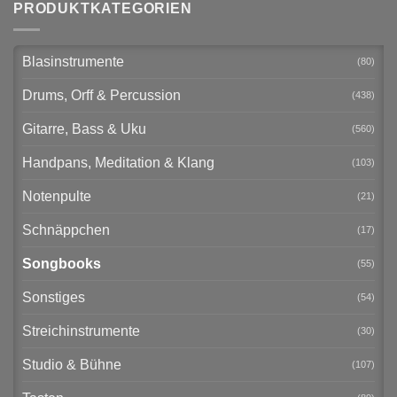
PRODUKTKATEGORIEN
Blasinstrumente
(80)
Drums, Orff & Percussion
(438)
Gitarre, Bass & Uku
(560)
Handpans, Meditation & Klang
(103)
Notenpulte
(21)
Schnäppchen
(17)
Songbooks
(55)
Sonstiges
(54)
Streichinstrumente
(30)
Studio & Bühne
(107)