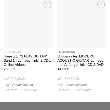
Auf die
Auf die
Wunschliste
Wunschliste
SONGBOOKS
SONGBOOKS
Hage ‚LET’S PLAY GUITAR‘
Voggenreiter ‚MODERN
Band 1 | Lehrbuch inkl. 2 CDs,
ACOUSTIC GUITAR‘ Lehrbuch
Online-Videos
| für Anfänger, inkl. CD & DVD
28,90
€
14,95
€
inkl. 7 % MwSt.
inkl. 7 % MwSt.
zzgl.
Versandkosten
zzgl.
Versandkosten
Lieferzeit:
2-7 Werktage
Lieferzeit:
2-7 Werktage