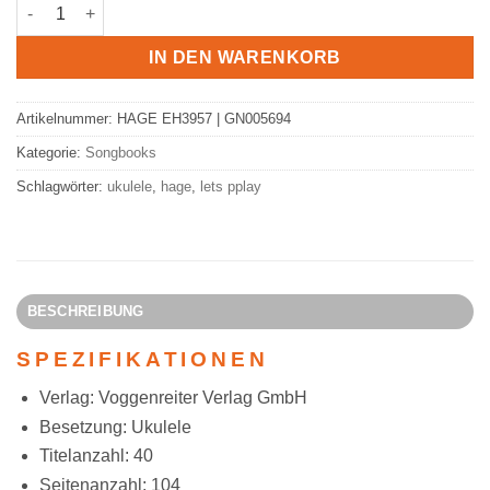
Hage ‚LET’S PLAY UKULELE, POP ROCK HITS‘ Lehrbuch/Songbo
IN DEN WARENKORB
Artikelnummer:
HAGE EH3957 | GN005694
Kategorie:
Songbooks
Schlagwörter:
ukulele
,
hage
,
lets pplay
BESCHREIBUNG
SPEZIFIKATIONEN
Verlag: Voggenreiter Verlag
GmbH
Besetzung: Ukulele
Titelanzahl: 40
Seitenanzahl: 104