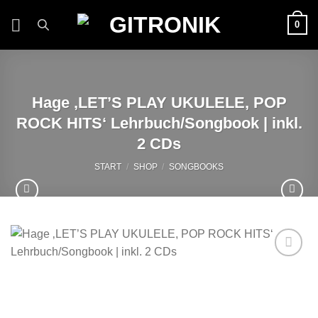
Zum
0
Inhalt
springen
Hage ‚LET’S PLAY UKULELE, POP
ROCK HITS‘ Lehrbuch/Songbook | inkl.
2 CDs
START
/
SHOP
/
SONGBOOKS
Auf die
Wunschliste